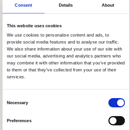
inzicht in engagement, adoptie en
Consent
Details
About
contentprestaties
This website uses cookies
Wat werkte goed —
We use cookies to personalise content and ads, to
provide social media features and to analyse our traffic.
en wat A&M leerde:
We also share information about your use of our site with
our social media, advertising and analytics partners who
Bouw een contentteam — laat het niet bij één
may combine it with other information that you’ve provided
persoon liggen
to them or that they’ve collected from your use of their
services.
Publiceer via bedrijfsprofiel, niet op naam
van medewerkers
Houd updates simpel: eerst het 'need-to-
Consent
know'
Necessary
Selection
Houd managers actief betrokken
Organiseer fun-campagnes zoals
Preferences
A&Mbassadorship awards en polls