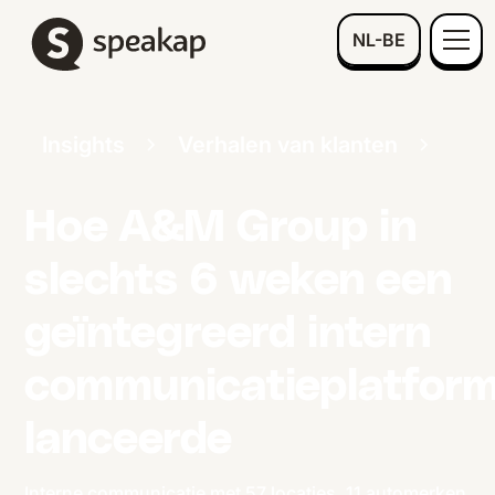
NL-BE
Insights
Verhalen van klanten
Hoe A&M Group in
slechts 6 weken een
geïntegreerd intern
communicatieplatfor
lanceerde
Interne communicatie met 57 locaties, 11 automerken