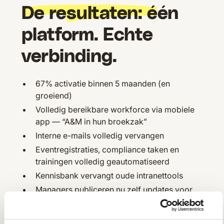
De resultaten: é
én
platform. Echte
verbinding.
67% activatie binnen 5 maanden (en
groeiend)
Volledig bereikbare workforce via mobiele
app — “A&M in hun broekzak”
Interne e-mails volledig vervangen
Eventregistraties, compliance taken en
trainingen volledig geautomatiseerd
Kennisbank vervangt oude intranettools
Managers publiceren nu zelf updates voor
hun teams
Volledige
workforce analytics
via Compass: