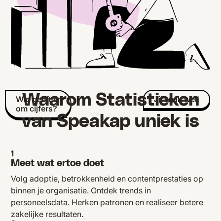
Waarom Statistieken
Wie geeft er
Jij en ik wel!
om cijfers?
van Speakap uniek is
1
Meet wat ertoe doet
Volg adoptie, betrokkenheid en contentprestaties op
binnen je organisatie. Ontdek trends in
personeelsdata. Herken patronen en realiseer betere
zakelijke resultaten.