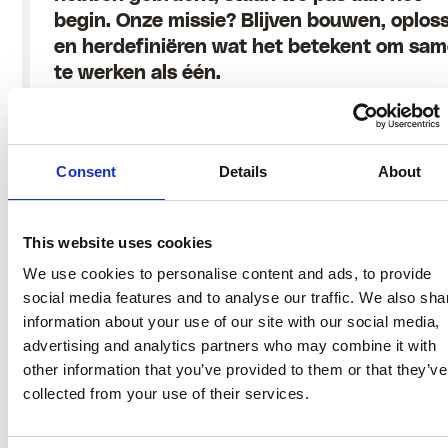
begin. Onze missie? Blijven bouwen, oplos
en herdefiniëren wat het betekent om sa
te werken als één.
Zoals Patrick altijd zegt:
Consent
Details
About
“Het is een
This website uses cookies
marathon, geen
We use cookies to personalise content and ads, to provide
social media features and to analyse our traffic. We also sha
sprint,”
information about your use of our site with our social media,
advertising and analytics partners who may combine it with
other information that you’ve provided to them or that they’ve
collected from your use of their services.