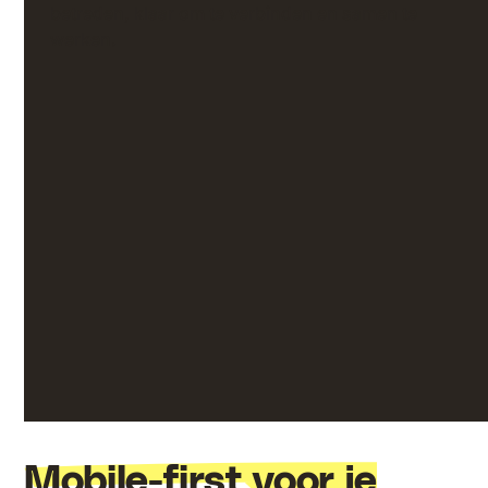
betreden, klaar om te verbinden en samen te
werken.
Eén login, eindeloze
mogelijkheden – jouw alles-in-één
intranetoplossing
Van planning tot loonadministratie, alles wat je team
nodig heeft is slechts één klik verwijderd. Creëer een
op maat gemaakt intranet ecosysteem dat aansluit bij
de waarden van je bedrijf en moeiteloos integreert
met de tools die je al gebruikt.
Mobile-first voor je