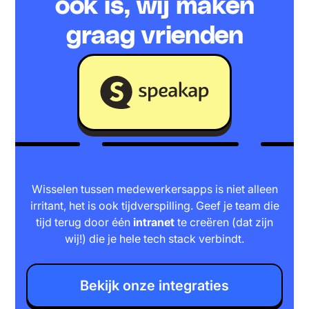
ook is, wij maken
graag vrienden
Wisselen tussen medewerkersapps is niet alleen
irritant, het is ook tijdverspilling. Geef je team die
tijd terug door één
intranet
te creëren (dat zijn
wij!) die je hele tech stack verbindt.
Bekijk onze integraties