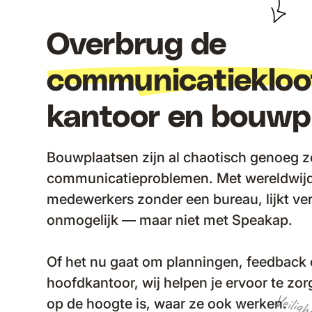
Overbrug de
communicatiekloo
kantoor en bouwp
Bouwplaatsen zijn al chaotisch genoeg 
communicatieproblemen. Met wereldwijd 
medewerkers zonder een bureau, lijkt ve
onmogelijk — maar niet met Speakap.
Of het nu gaat om planningen, feedback 
hoofdkantoor, wij helpen je ervoor te zor
il
i
l
i
op de hoogte is, waar ze ook werken.