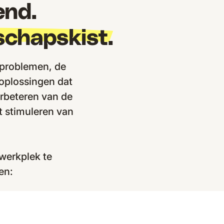
end.
schapskist.
sproblemen, de
 oplossingen dat
erbeteren van de
t stimuleren van
werkplek te
en: