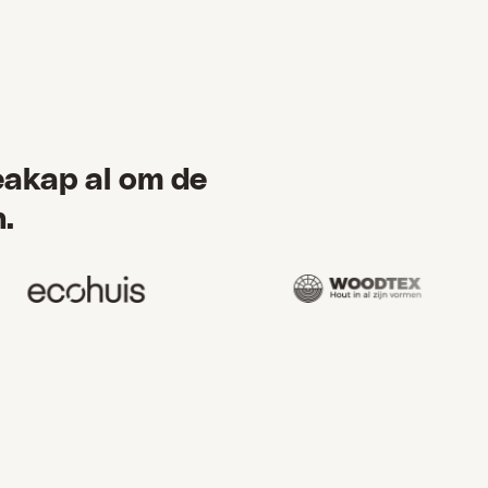
eakap al om de
.