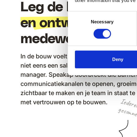
other information that you’ve
Leg de basis voor
Consent
en ontwikkeling
v
Necessary
Selection
medewerkers
In de bouw voelt 70% van de non-deskm
Deny
niet eens een salarisverhoging kunnen 
manager. Speakap doorbreekt die barrière
communicatiekanalen te openen, groeim
zichtbaar te maken en je team in staat te 
met vertrouwen op te bouwen.