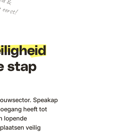
n
!
iligheid
e stap
 bouwsector. Speakap
toegang heeft tot
n lopende
laatsen veilig