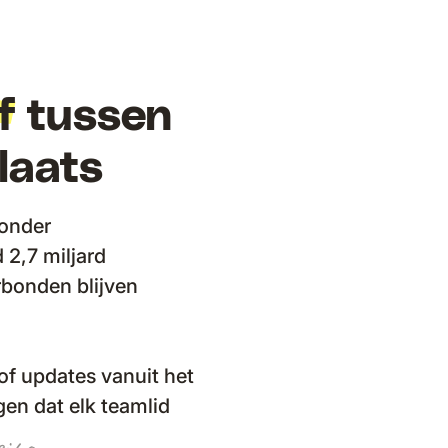
f
tussen
laats
zonder
2,7 miljard
rbonden blijven
of updates vanuit het
gen dat elk teamlid
V
e
ig
h
e
d
&
a
e
v
n
g
e
e
r
s
t