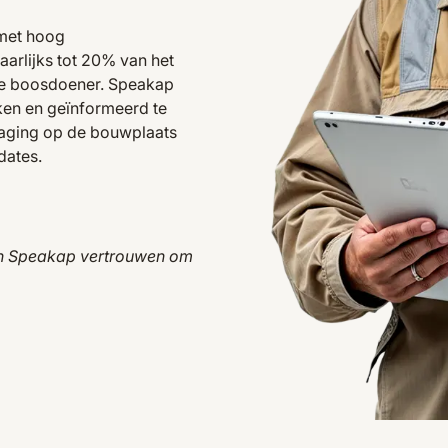
 met hoog
aarlijks tot 20% van het
 de boosdoener. Speakap
ken en geïnformeerd te
daging op de bouwplaats
dates.
n Speakap vertrouwen om