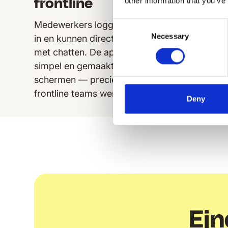
other information that you’ve
frontline
1-op-1 
reacties
Medewerkers loggen één keer
Consent
message
Necessary
Selection
in en kunnen direct beginnen
makkeli
met chatten. De app is snel,
speciaa
simpel en gemaakt voor kleine
veilig 
schermen — precies zoals de
wetgevi
frontline teams werken.
Deny
Ein