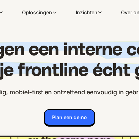
Oplossingen
Inzichten
Over o
egen een interne 
je frontline écht
lig, mobiel-first en ontzettend eenvoudig in gebr
Plan een demo