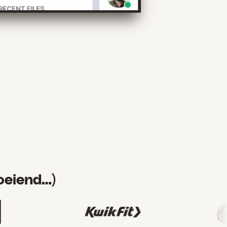
oeiend…)