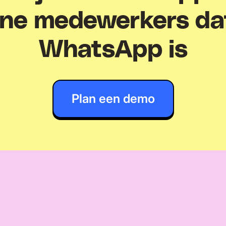
line medewerkers da
WhatsApp is
Plan een demo
 klanten
over ons ze