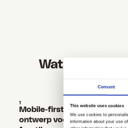
Wat maakt de
Je frontline he
Consent
1
2
This website uses cookies
Mobile-first
Vert
We use cookies to personalis
ontwerp voor de
in g
information about your use of