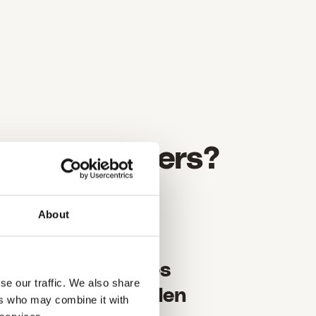
ie app
anders?
t. Ze hebben een
About
4
liant
Met alles
se our traffic. We also share
verbonden
ers who may combine it with