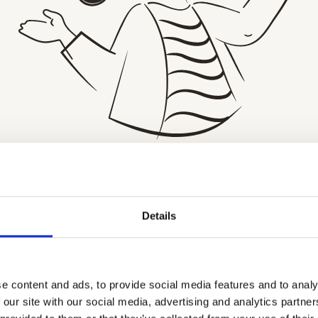
ze
interne communicat
eft geen behoefte aan nóg een drukke groepscha
Details
chat nodig die past bij hun manier van werken:
3
rouwd en leuk
Veilig en comp
e content and ads, to provide social media features and to analy
ebruik
End-to-end encryptie,
 our site with our social media, advertising and analytics partn