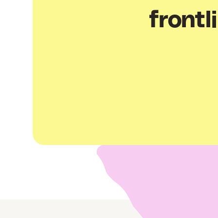
front
Wat