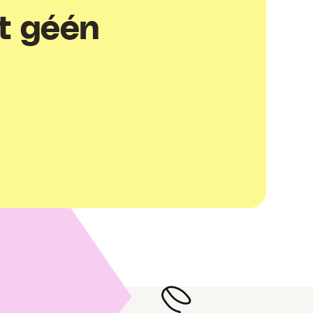
t géén
ggen