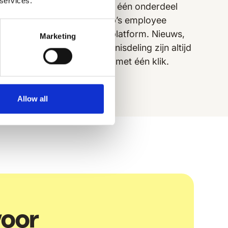
 services.
 en
Chat is maar één onderdeel
e. Dag
van Speakap’s employee
experience platform. Nieuws,
Marketing
taken en kennisdeling zijn altijd
beschikbaar met één klik.
Allow all
voor