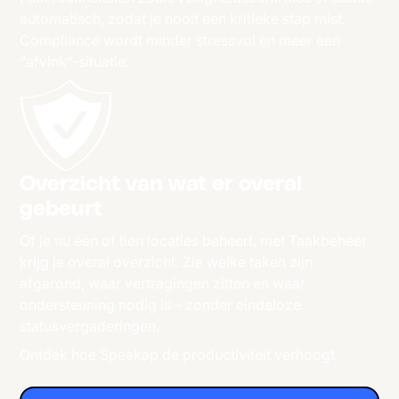
automatisch, zodat je nooit een kritieke stap mist.
Compliance wordt minder stressvol en meer een
“afvink”-situatie.
Overzicht van wat er overal
gebeurt
Of je nu één of tien locaties beheert, met Taakbeheer
krijg je overal overzicht. Zie welke taken zijn
afgerond, waar vertragingen zitten en waar
ondersteuning nodig is – zonder eindeloze
statusvergaderingen.
Ontdek hoe Speakap de productiviteit verhoogt