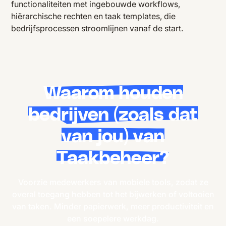
functionaliteiten met ingebouwde workflows,
hiërarchische rechten en taak templates, die
bedrijfsprocessen stroomlijnen vanaf de start.
Waarom houden
bedrijven (zoals dat
van jou) van
Taakbeheer?
Voorzie medewerkers van mobiele tools, zodat ze
overal toegang hebben tot het bijwerken of voltooien
van taken. Minder papierwerk, meer productiviteit en
een soepelere werkdag.