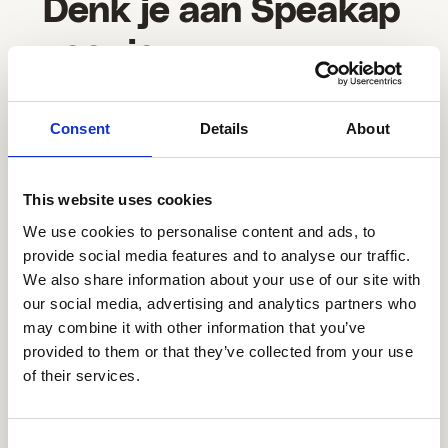
Denk je aan Speakap
voor jouw
organisatie?
Consent
Details
About
Als Speakap Tifre kan helpen, stel je dan eens
voor wat het voor jouw frontline teams kan
betekenen. 😉
This website uses cookies
We use cookies to personalise content and ads, to
Ontdek meer
|
Plan een demo
provide social media features and to analyse our traffic.
We also share information about your use of our site with
our social media, advertising and analytics partners who
may combine it with other information that you’ve
provided to them or that they’ve collected from your use
of their services.
Consent