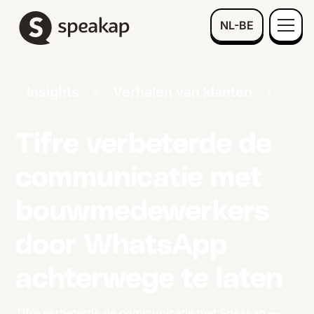
NL-BE
Insights
Verhalen van klanten
Tifre verbeterde de
communicatie met
bouwmedewerkers
door WhatsApp
achterwege te laten
Tifre verbeterde de communicatie met Speakap —