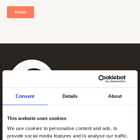
Consent
Details
About
+1 (866) 777-3008
This website uses cookies
1325 Avenue of the Americas,
New
We use cookies to personalise content and ads, to
York NY 10019
provide social media features and to analyse our traffic.
Soluciones