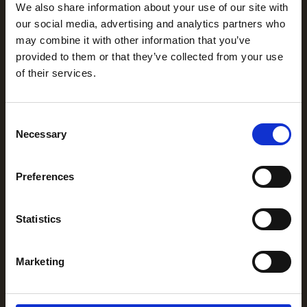
We also share information about your use of our site with
Aplicación empleados
our social media, advertising and analytics partners who
may combine it with other information that you’ve
Participación de los empleados
provided to them or that they’ve collected from your use
Comunicación con los empleados
of their services.
Intranet social
‍Experiencia de los empleados
Consent
Necessary
Productos
Selection
Fijación
Preferences
Cómo funciona
Brújula (Estadísticas)
Statistics
Viajes de los empleados
Integraciones
Marketing
Directorio de aplicaciones