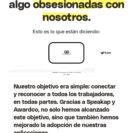
algo
obsesionadas con
nosotros
.
Esto es lo que están diciendo:
Nuestro objetivo era simple: conectar
Elegimos Speakap porque aporta
y reconocer a todos los trabajadores,
estructura a la forma en que
en todas partes. Gracias a Speakap y
queremos comunicarnos entre
Awardco, no solo hemos alcanzado
nosotros y cierra la brecha de
este objetivo, sino que también hemos
comunicación entre el personal de
mejorado la adopción de nuestras
oficina, proyectos y servicios.