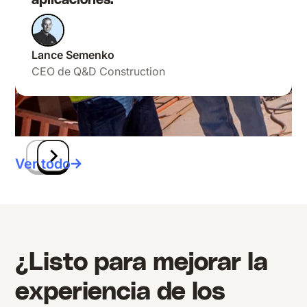
aplicaciones.
Huib van Kuilenburg
Especialista en Comunicaciones de BAM
Lance Semenko
Construcción y Tecnología
CEO de Q&D Construction
Ver todo
¿Listo para mejorar la
experiencia de los