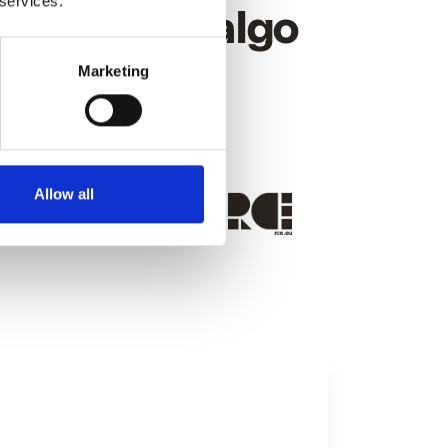
 services.
dad están algo
ros
.
Marketing
Allow all