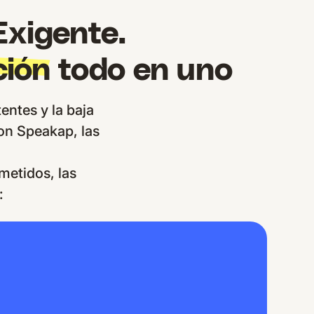
Exigente.
ción
todo en uno
entes y la baja
con Speakap, las
etidos, las
: