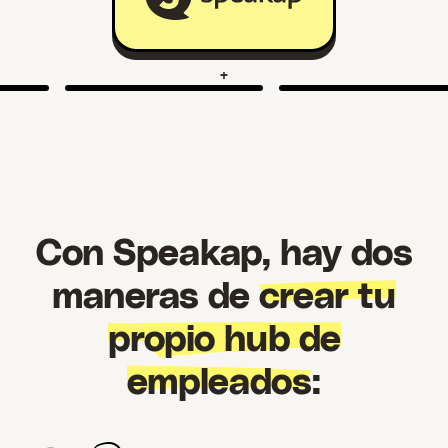
+
Con Speakap, hay dos
maneras de
crear tu
propio hub de
empleados
: