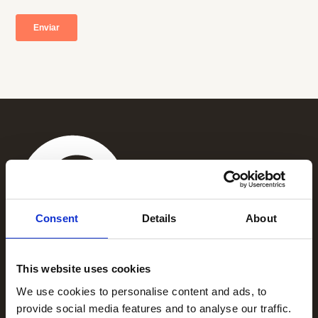
Consent
Details
About
+1 (866) 777-3008
This website uses cookies
1325 Avenue of the Americas,
New
We use cookies to personalise content and ads, to
York NY 10019
provide social media features and to analyse our traffic.
Soluciones