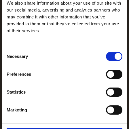
We also share information about your use of our site with
Aplicación empleados
our social media, advertising and analytics partners who
may combine it with other information that you’ve
Participación de los empleados
provided to them or that they’ve collected from your use
Comunicación con los empleados
of their services.
Intranet social
‍Experiencia de los empleados
Consent
Necessary
Productos
Selection
Fijación
Preferences
Cómo funciona
Brújula (Estadísticas)
Statistics
Viajes de los empleados
Integraciones
Marketing
Directorio de aplicaciones