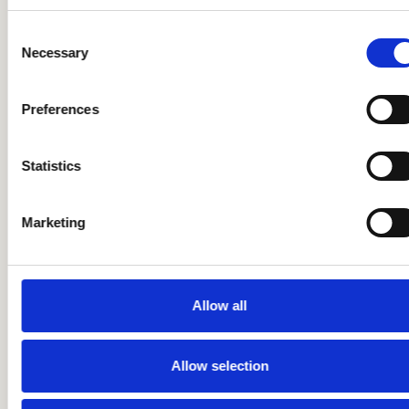
How Speakap Became the Go-
Consent
To Comms Platform for Viggo’s
Necessary
Selection
Operational Employees
Preferences
Statistics
Marketing
Allow all
Allow selection
Wie das FEK in
Norddeutschland 2.300