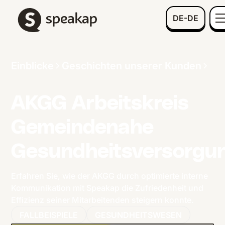
DE-DE
Einblicke
Geschichten unserer Kunden
AKGG Arbeitskreis
Gemeindenahe
Gesundheitsversorgu
Erfahren Sie, wie der AKGG durch optimierte interne
Kommunikation mit Speakap die Zufriedenheit und
Effizienz seiner Mitarbeitenden steigern konnte.
FALLBEISPIELE
GESUNDHEITSWESEN