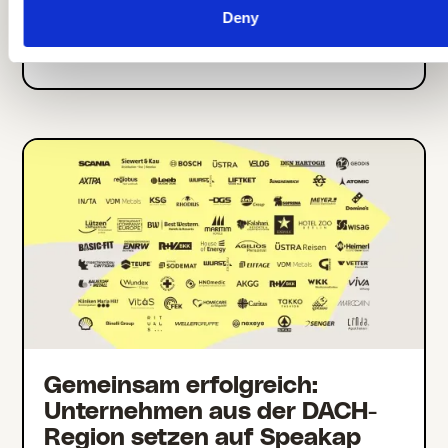
Mitarbeitende in über 15
Deny
Kliniken informiert
Gemeinsam erfolgreich:
Unternehmen aus der DACH-
Region setzen auf Speakap