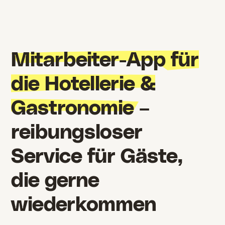
Mitarbeiter-App für
die Hotellerie &
Gastronomie
–
reibungsloser
Service für Gäste,
die gerne
wiederkommen