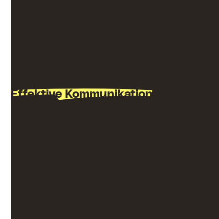
herwechseln? Wer hat dafür schon Zeit? Speakap
integriert sich nahtlos in Ihre gesamte
Technologielandschaft, sodass Ihr Team alles, was
es braucht, an einem zentralen Ort findet.
Effektive Kommunikation
– vom
Frontline-Mitarbeiter bis zur
Zentrale
Was bietet Speakap? Das sichere Versenden von
Nachrichten, Echtzeit-Übersetzungen und
zielgruppengerechte News – Speakap stellt sicher,
dass Ihr Team jederzeit informiert und abgestimmt
bleibt, unabhängig von der Position oder dem
Standort der Mitarbeitenden.