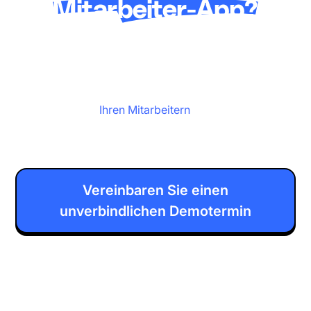
Mitarbeiter-App?
Weil Ihre Mitarbeiter mehr verdienen als
komplizierte Apps und verwirrende Workflows.
Speakap vereinfacht, personalisiert und stärkt jede
Interaktion mit
Ihren Mitarbeitern
– vom Onboarding
über die tägliche Kommunikation bis hin zu
Schulungen und darüber hinaus.
Vereinbaren Sie einen
unverbindlichen Demotermin