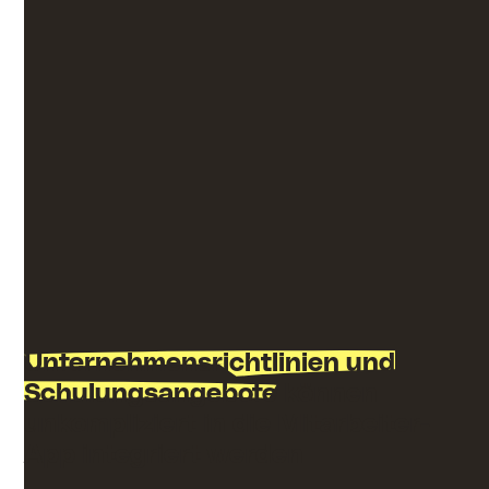
Hand aufs Herz – Ihre Mitarbeiter sind von
zusätzlichen Plattformen oft wenig begeistert. Was
sie wirklich brauchen, sind Tools, die ihren
Arbeitsalltag effizienter, schneller und angenehmer
gestalten. Speakap vereint genau diese
Eigenschaften und bietet darüber hinaus zahlreiche
zusätzliche Vorteile.
Buchen Sie einen unverbindlichen
Demotermin
Unternehmensrichtlinien und
Schulungsangebote
können
unkompliziert in die Mitarbeiter-
App integriert werden