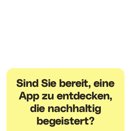
Einblicke, von denen Sie lernen können
Von Annahmerate bis zur Content-Performance – die
Echtzeitanalysen von Speakap liefern Ihnen wertvolle
Einblicke in das, was gut läuft und wo
Optimierungspotenzial besteht. Mit diesen Daten
können Sie Ihre Inhalte und Ideen gezielt anpassen.
Sind Sie bereit, eine
App zu entdecken,
die nachhaltig
begeistert?