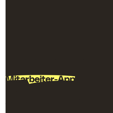
Optimieren Sie Ihre Schulungsprozesse und
behalten Sie den Fortschritt stets im Blick. Mit
Speakap erfüllen Sie mühelos Compliance-
Anforderungen und stellen sicher, dass Ihre
Mitarbeiter die Ressourcen erhalten, die sie für ihren
Erfolg benötigen.
Speakap geht über
eine einfache
Mitarbeiter-App
hinaus
und dient als digitaler
Arbeitsplatz für ALLE
Zwischen verschiedenen Apps hin- und