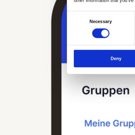
other information that you’ve
Consent
Necessary
Selection
Deny