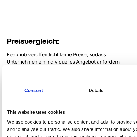
Preisvergleich:
Keephub veröffentlicht keine Preise, sodass
Unternehmen ein individuelles Angebot anfordern
müssen. Für Skalierbarkeit, Integrationen und
Premium-Funktionen können zusätzliche Gebühren
anfallen.
Consent
Details
Speakap Preise und Pakete
sind abonnementbasierte
Preismodelle, die pro Nutzer pro Monat (jährlich) in
Rechnung gestellt werden. Nehmen Sie noch heute
This website uses cookies
Kontakt mit dem Speakap-Team auf
fordern Sie ein
We use cookies to personalise content and ads, to provide s
personalisiertes Angebot an
zugeschnitten auf die
and to analyse our traffic. We also share information about yo
spezifischen Bedürfnisse Ihres Unternehmens.
our social media, advertising and analytics partners who may