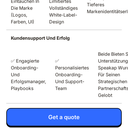
Eintauchen In
Limitiertes
Tieferes
Die Marke
Vollständiges
Markenidentitätser
(Logos,
White-Label-
Farben, UI)
Design
Kundensupport Und Erfolg
Beide Bieten 
✅ Engagierte
✅
Unterstützung
Onboarding-
Personalisiertes
Speakap Wurd
Und
Onboarding-
Für Seinen
Erfolgsmanager,
Und Support-
Strategischen
Playbooks
Team
Partnerschaft
Gelobt
Get a quote