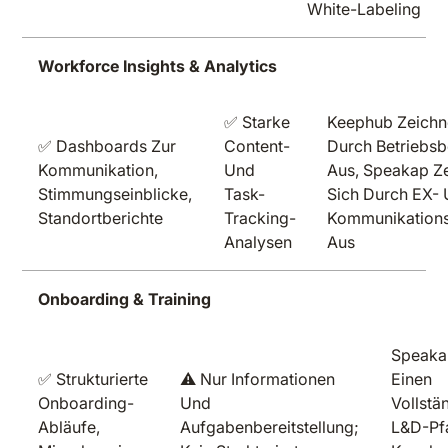
White-Labeling
Workforce Insights & Analytics
✅ Starke
Keephub Zeichn
✅ Dashboards Zur
Content-
Durch Betriebsb
Kommunikation,
Und
Aus, Speakap Z
Stimmungseinblicke,
Task-
Sich Durch EX-
Standortberichte
Tracking-
Kommunikation
Analysen
Aus
Onboarding & Training
Speakap
✅ Strukturierte
⚠️ Nur Informationen
Einen
Onboarding-
Und
Vollstä
Abläufe,
Aufgabenbereitstellung;
L&D-Pf