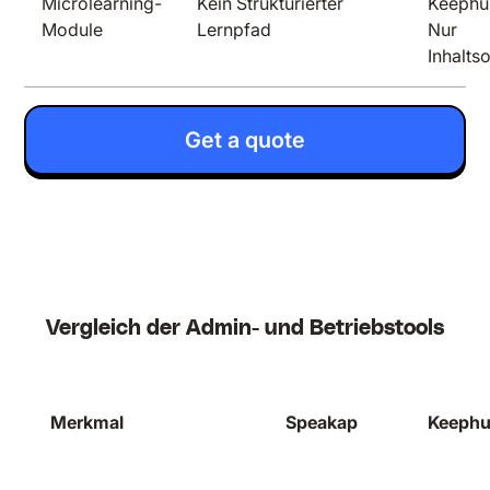
Microlearning-
Kein Strukturierter
Keephub
Module
Lernpfad
Nur
Inhaltso
Get a quote
Vergleich der Admin- und Betriebstools
Merkmal
Speakap
Keeph