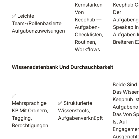
Kernstärken
Keephub Ge
Von
Der
✅ Leichte
Keephub —
Aufgabenge
Team-/rollenbasierte
Aufgaben-
Speakap In
Aufgabenzuweisungen
Checklisten,
Aufgaben I
Routinen,
Breiteren 
Workflows
Wissensdatenbank Und Durchsuchbarkeit
Beide Sind
Das Wisse
✅
Keephub Is
Mehrsprachige
✅ Strukturierte
Aufgabenori
KB Mit Ordnern,
Wissenstools,
Das Von S
Tagging,
Aufgabenverknüpft
Ist Auf
Berechtigungen
Engagemen
Ausgericht