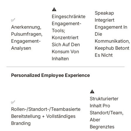
⚠️
Speakap
Eingeschränkte
✅
Integriert
Engagement-
Anerkennung,
Engagement In
Tools;
Pulsumfragen,
Die
Konzentriert
Engagement-
Kommunikation,
Sich Auf Den
Analysen
Keephub Betont
Konsum Von
Es Nicht
Inhalten
Personalized Employee Experience
⚠️
Strukturierter
✅
Inhalt Pro
Rollen-/Standort-/Teambasierte
Standort/Team,
Bereitstellung + Vollständiges
Aber
Branding
Begrenztes