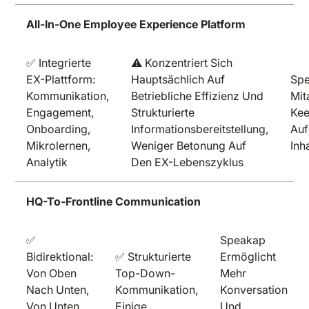
All-In-One Employee Experience Platform
✅ Integrierte
⚠️ Konzentriert Sich
EX-Plattform:
Hauptsächlich Auf
Spe
Kommunikation,
Betriebliche Effizienz Und
Mit
Engagement,
Strukturierte
Kee
Onboarding,
Informationsbereitstellung,
Auf
Mikrolernen,
Weniger Betonung Auf
Inh
Analytik
Den EX-Lebenszyklus
HQ-To-Frontline Communication
✅
Speakap
Bidirektional:
✅ Strukturierte
Ermöglicht
Von Oben
Top-Down-
Mehr
Nach Unten,
Kommunikation,
Konversation
Von Unten
Einige
Und