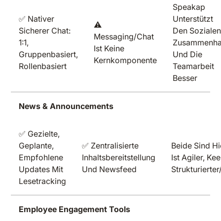
Speakap
✅ Nativer
Unterstützt
⚠️
Sicherer Chat:
Den Soziale
Messaging/Chat
1:1,
Zusammenha
Ist Keine
Gruppenbasiert,
Und Die
Kernkomponente
Rollenbasiert
Teamarbeit
Besser
News & Announcements
✅ Gezielte,
Geplante,
✅ Zentralisierte
Beide Sind H
Empfohlene
Inhaltsbereitstellung
Ist Agiler, Ke
Updates Mit
Und Newsfeed
Strukturiert
Lesetracking
Employee Engagement Tools