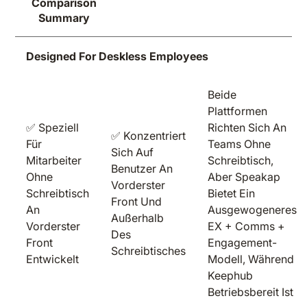
Comparison
Summary
Designed For Deskless Employees
Beide
Plattformen
✅ Speziell
Richten Sich An
✅ Konzentriert
Für
Teams Ohne
Sich Auf
Mitarbeiter
Schreibtisch,
Benutzer An
Ohne
Aber Speakap
Vorderster
Schreibtisch
Bietet Ein
Front Und
An
Ausgewogeneres
Außerhalb
Vorderster
EX + Comms +
Des
Front
Engagement-
Schreibtisches
Entwickelt
Modell, Während
Keephub
Betriebsbereit Ist