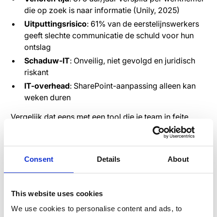
die op zoek is naar informatie (Unily, 2025)
Uitputtingsrisico
: 61% van de eerstelijnswerkers
geeft slechte communicatie de schuld voor hun
ontslag
Schaduw-IT
: Onveilig, niet gevolgd en juridisch
riskant
IT-overhead
: SharePoint-aanpassing alleen kan
weken duren
Vergelijk dat eens met een tool die je team in feite
heeft.
toepassingen
, en opeens ziet 'gratis' er
behoorlijk duur uit.
Consent
Details
About
Speakap vs. Microsoft:
This website uses cookies
één app die echt werkt
We use cookies to personalise content and ads, to