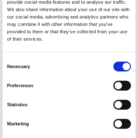
voor de frontlinie
provide social media features and to analyse our traffic.
We also share information about your use of our site with
our social media, advertising and analytics partners who
Dit is wat een speciaal ontwikkelde communicatie-
may combine it with other information that you’ve
app zoals Speakap anders doet — en waarom dat
provided to them or that they’ve collected from your use
belangrijk is:
of their services.
Met Microsoft 365 (F1) is onboarding een proces
— het vereist een e-mailadres en een IT-
Consent
configuratie voordat iemand zich zelfs maar kan
Necessary
Selection
aanmelden. Speakap maakt het direct mogelijk:
voer gewoon een telefoonnummer of code in en je
bent binnen twee minuten binnen.
Preferences
De mobiele ervaring van Microsoft 365 is een
aanpassing van de desktoptools. Speakap is
Statistics
mobiel-native, speciaal ontwikkeld voor mensen
die onderweg werken.
Marketing
De communicatie in Microsoft 365 is verspreid
over Teams, Outlook en SharePoint. Speakap