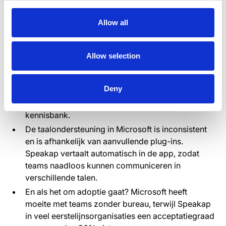
bewaart alles in één feed, zodat er niets verloren
gaat.
Allow all
Voor taakbeheer vertrouwt Microsoft op externe
apps zoals Planner of Shifts. Speakap heeft een
ingebouwd taakbeheer dat vanaf dag één klaar is
Allow selection
voor gebruik.
Toegang krijgen tot inhoud in Microsoft betekent
Deny
navigeren op een rommelig SharePoint-intranet.
Speakap biedt een schone, eenvoudige
kennisbank.
De taalondersteuning in Microsoft is inconsistent
en is afhankelijk van aanvullende plug-ins.
Speakap vertaalt automatisch in de app, zodat
teams naadloos kunnen communiceren in
verschillende talen.
En als het om adoptie gaat? Microsoft heeft
moeite met teams zonder bureau, terwijl Speakap
in veel eerstelijnsorganisaties een acceptatiegraad