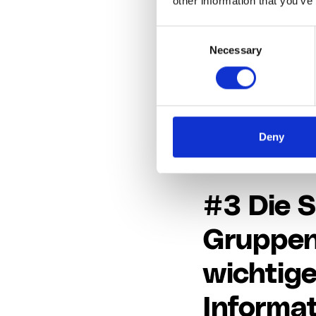
other information that you’ve
peinliche Ankündig
der Gruppe entfern
Consent
Necessary
Selection
Neue Mitarbeiter z
zuzuweisen und sie
logistisches Proble
Dieses manuelle Ver
Deny
Ressourcen.
#3 Die S
Gruppen
wichtige
Informat