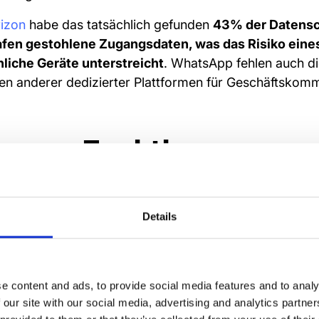
rizon
habe das tatsächlich gefunden
43% der Datensc
afen gestohlene Zugangsdaten, was das Risiko ein
nliche Geräte unterstreicht
. WhatsApp fehlen auch d
nen anderer dedizierter Plattformen für Geschäftskomm
en von Funktionen zur
rverwaltung
Details
mal eine Handvoll Neuankömmlinge zu einer WhatsAp
m festzustellen, dass du John (oder Jane) versehentli
ügt hast?
e content and ads, to provide social media features and to analy
n lesen, wissen Sie, dass Sie den Fehler erklären, si
 our site with our social media, advertising and analytics partn
s sie nie geheime Informationen gesehen haben. Dan