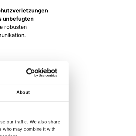
hutzverletzungen
es unbefugten
ie robusten
unikation.
About
p-Gruppe
ch zum falschen
se our traffic. We also share
e entfernen und
ers who may combine it with
n kommt die