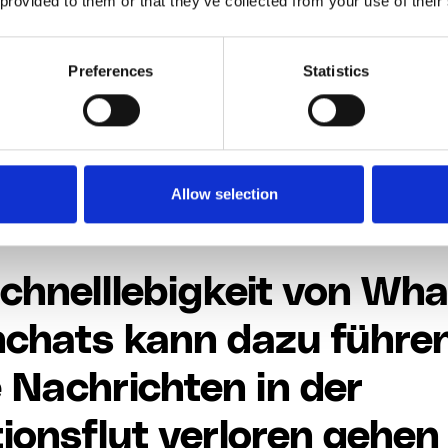
 provided to them or that they’ve collected from your use of their
ung im Gruppenchat, die jeder sehen kann:
„John (ode
t“
😰
Preferences
Statistics
u WhatsApp-Gruppen hinzuzufügen, sie den richtigen
 dann zu löschen, wenn sie das Unternehmen verlasse
m sein, insbesondere für größere Organisationen mit h
fahren ist ineffizient und fehleranfällig und verschwen
Allow selection
chnelllebigkeit von Wh
chats kann dazu führen
 Nachrichten in der
ionsflut verloren gehen