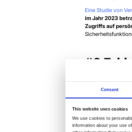
Eine Studie von Ve
im Jahr 2023 betr
Zugriffs auf persö
Sicherheitsfunktio
#2 Fehl
Benutze
Consent
Hast du schon ein
hinzugefügt, nur u
Teamchat hinzugef
This website uses cookies
We use cookies to personalis
Wenn Sie ihren Name
information about your use of
hoffen müssen, das