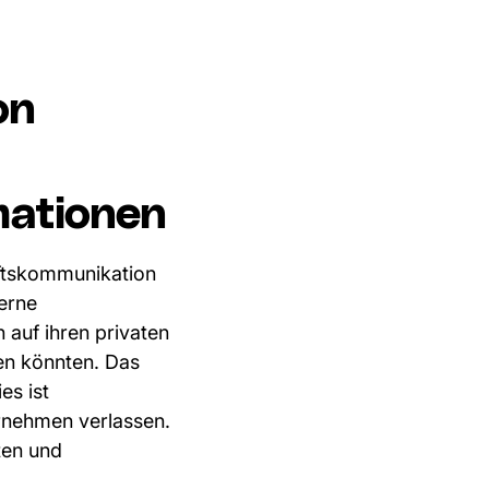
on
mationen
äftskommunikation
terne
auf ihren privaten
en könnten. Das
es ist
rnehmen verlassen.
ten und