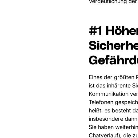
Verdeutlichung der
#1 Höher
Sicherh
Gefährdu
Eines der größten 
ist das inhärente S
Kommunikation ver
Telefonen gespeich
heißt, es besteht d
insbesondere dann 
Sie haben weiterhin
Chatverlauf), die z