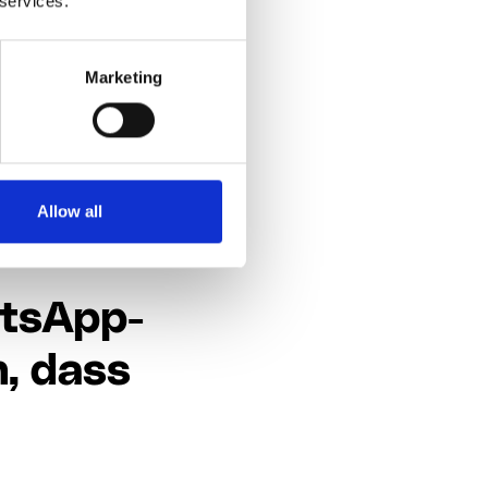
 services.
r Jane] wurde aus
Marketing
 Gruppenchats
n, kann ein
oher Fluktuation.
det viel Zeit und
Allow all
atsApp-
, dass