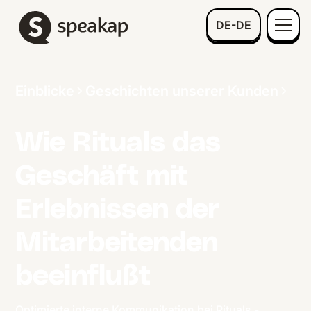
DE-DE
Einblicke
Geschichten unserer Kunden
Wie Rituals das
Geschäft mit
Erlebnissen der
Mitarbeitenden
beeinflußt
Optimierte interne Kommunikation bei Rituals -