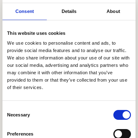
Consent
Details
About
ONLINE EVENT
DEUTSCH
Praxis-Einblicke in die digitale
This website uses cookies
Transformation der Kommunikation per
We use cookies to personalise content and ads, to
Mitarbeiter-App am Friedrich-Ebert-
provide social media features and to analyse our traffic.
Krankenhaus (FEK) Neumünster
We also share information about your use of our site with
our social media, advertising and analytics partners who
Details
may combine it with other information that you’ve
provided to them or that they’ve collected from your use
of their services.
Consent
ONLINE EVENT
DEUTSCH
Necessary
Selection
Sales Operations mit einer Mitarbeiter-
App optimieren: Takko Fashion teilt
Preferences
Erfahrungen