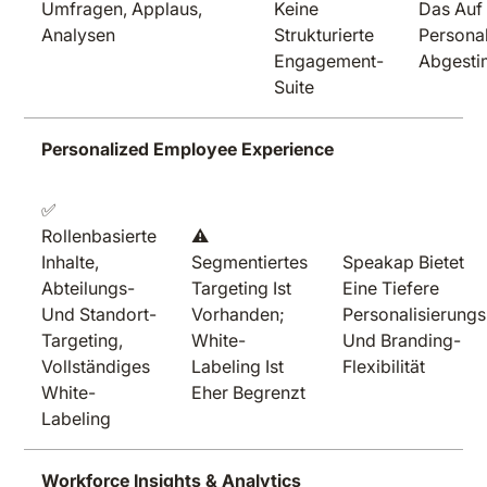
Umfragen, Applaus,
Keine
Das Auf
Analysen
Strukturierte
Personal
Engagement-
Abgesti
Suite
Personalized Employee Experience
✅
Rollenbasierte
⚠️
Inhalte,
Segmentiertes
Speakap Bietet
Abteilungs-
Targeting Ist
Eine Tiefere
Und Standort-
Vorhanden;
Personalisierungs
Targeting,
White-
Und Branding-
Vollständiges
Labeling Ist
Flexibilität
White-
Eher Begrenzt
Labeling
Workforce Insights & Analytics