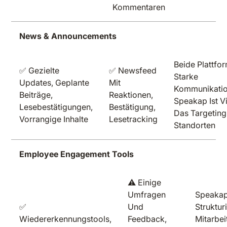
Kommentaren
News & Announcements
Beide Plattfo
✅ Gezielte
✅ Newsfeed
Starke
Updates, Geplante
Mit
Kommunikatio
Beiträge,
Reaktionen,
Speakap Ist Vi
Lesebestätigungen,
Bestätigung,
Das Targetin
Vorrangige Inhalte
Lesetracking
Standorten
Employee Engagement Tools
⚠️ Einige
Umfragen
Speakap
✅
Und
Struktur
Wiedererkennungstools,
Feedback,
Mitarbe