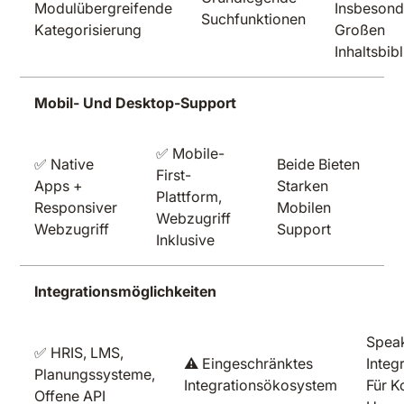
Modulübergreifende
Insbesond
Suchfunktionen
Kategorisierung
Großen
Inhaltsbib
Mobil- Und Desktop-Support
✅ Mobile-
✅ Native
Beide Bieten
First-
Apps +
Starken
Plattform,
Responsiver
Mobilen
Webzugriff
Webzugriff
Support
Inklusive
Integrationsmöglichkeiten
Speak
✅ HRIS, LMS,
⚠️ Eingeschränktes
Integ
Planungssysteme,
Integrationsökosystem
Für 
Offene API