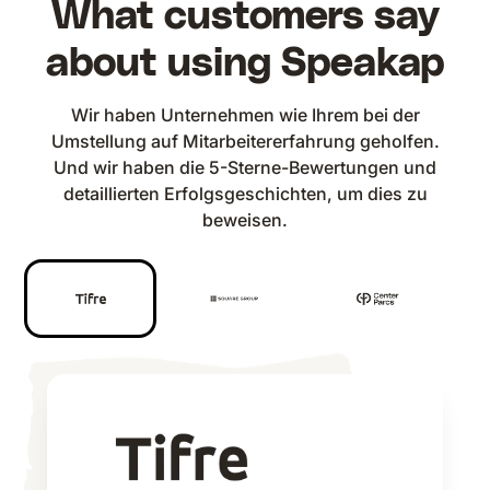
What customers say
about using Speakap
Wir haben Unternehmen wie Ihrem bei der
Umstellung auf Mitarbeitererfahrung geholfen.
Und wir haben die 5-Sterne-Bewertungen und
detaillierten Erfolgsgeschichten, um dies zu
beweisen.
We merkten dat we onze
Unser Ziel ist es, eine offene und
chauffeurs niet altijd konden
Van een mondelinge
transparente