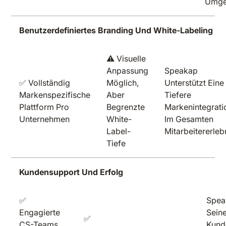
Umge
Benutzerdefiniertes Branding Und White-Labeling
⚠️ Visuelle
Anpassung
Speakap
✅ Vollständig
Möglich,
Unterstützt Eine
Markenspezifische
Aber
Tiefere
Plattform Pro
Begrenzte
Markenintegrati
Unternehmen
White-
Im Gesamten
Label-
Mitarbeitererleb
Tiefe
Kundensupport Und Erfolg
✅
Spea
Engagierte
Seine
✅
CS-Teams,
Kund