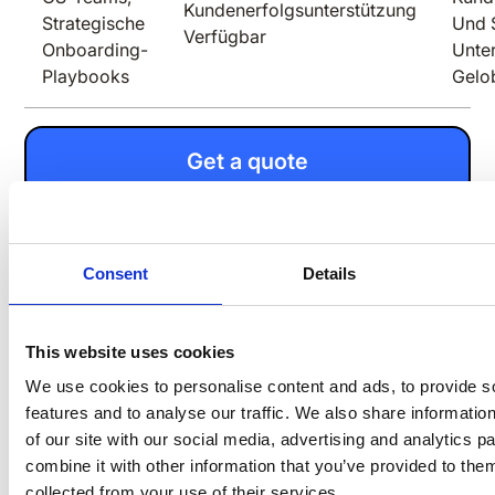
Kundenerfolgsunterstützung
Strategische
Und 
Verfügbar
Onboarding-
Unte
Playbooks
Gelo
Get a quote
Consent
Details
Preisvergleich:
This website uses cookies
We use cookies to personalise content and ads, to provide s
LOLYO bietet ein gestaffeltes Preismodell mit einer
features and to analyse our traffic. We also share informatio
monatlichen Gebühr pro Benutzer und einer
of our site with our social media, advertising and analytics 
obligatorischen Grundgebühr. Zusätzliche Kosten für
combine it with other information that you’ve provided to them
Integrationen von Drittanbietern, Marken-Apps und
collected from your use of their services.