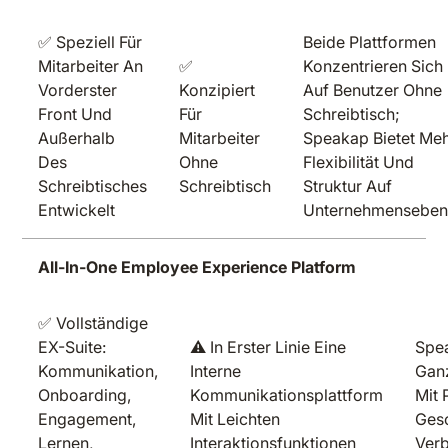
✅ Speziell Für
Beide Plattformen
Mitarbeiter An
✅
Konzentrieren Sich
Vorderster
Konzipiert
Auf Benutzer Ohne
Front Und
Für
Schreibtisch;
Außerhalb
Mitarbeiter
Speakap Bietet Me
Des
Ohne
Flexibilität Und
Schreibtisches
Schreibtisch
Struktur Auf
Entwickelt
Unternehmensebe
All-In-One Employee Experience Platform
✅ Vollständige
EX-Suite:
⚠️ In Erster Linie Eine
Spea
Kommunikation,
Interne
Ganz
Onboarding,
Kommunikationsplattform
Mit 
Engagement,
Mit Leichten
Ges
Lernen,
Interaktionsfunktionen
Ver