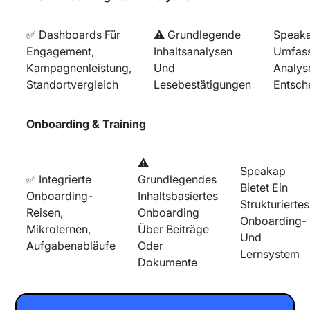
✅ Dashboards Für
⚠️ Grundlegende
Speaka
Engagement,
Inhaltsanalysen
Umfas
Kampagnenleistung,
Und
Analys
Standortvergleich
Lesebestätigungen
Entsch
Onboarding & Training
⚠️
Speakap
✅ Integrierte
Grundlegendes
Bietet Ein
Onboarding-
Inhaltsbasiertes
Strukturiertes
Reisen,
Onboarding
Onboarding-
Mikrolernen,
Über Beiträge
Und
Aufgabenabläufe
Oder
Lernsystem
Dokumente