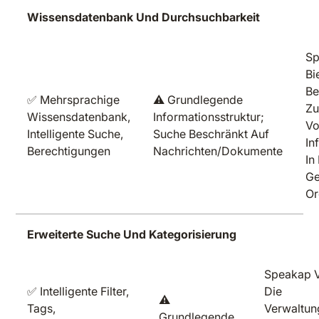
Wissensdatenbank Und Durchsuchbarkeit
S
Bi
Be
✅ Mehrsprachige
⚠️ Grundlegende
Zu
Wissensdatenbank,
Informationsstruktur;
V
Intelligente Suche,
Suche Beschränkt Auf
In
Berechtigungen
Nachrichten/Dokumente
In
G
Or
Erweiterte Suche Und Kategorisierung
Speakap V
✅ Intelligente Filter,
Die
⚠️
Tags,
Verwaltung
Grundlegende