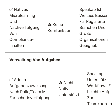
✅ Natives
Speakap Ist
Microlearning
Weitaus Besser
Und
Für Regulierte
⚠️ Keine
Nachverfolgung
Branchen Und
Kernfunktion
Von
Große
Compliance-
Organisationen
Inhalten
Geeignet.
Verwaltung Von Aufgaben
Speakap
✅ Admin-
Unterstützt
⚠️ Nicht
Aufgabenzuweisung
Workflows F
Nativ
Nach Rolle/Team Mit
Leichte Aufg
Unterstützt
Fortschrittsverfolgung
Zur
Teamkoordin