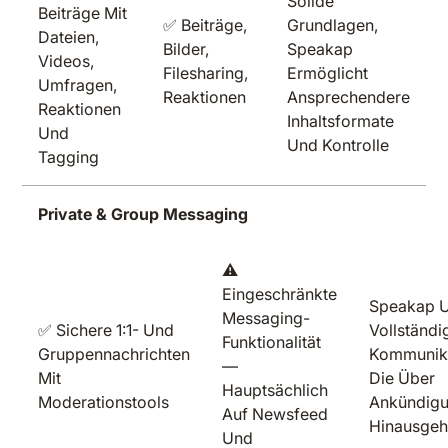
Solide
Beiträge Mit
✅ Beiträge,
Grundlagen,
Dateien,
Bilder,
Speakap
Videos,
Filesharing,
Ermöglicht
Umfragen,
Reaktionen
Ansprechendere
Reaktionen
Inhaltsformate
Und
Und Kontrolle
Tagging
Private & Group Messaging
⚠️
Eingeschränkte
Speakap U
Messaging-
✅ Sichere 1:1- Und
Vollständi
Funktionalität
Gruppennachrichten
Kommunika
—
Mit
Die Über
Hauptsächlich
Moderationstools
Ankündig
Auf Newsfeed
Hinausgeh
Und