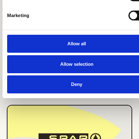
Marketing
Allow all
Hoe SPAR hun Winkel
Processen Centraliseerde Met
Allow selection
Een Kennisbank Voor Teams
op de Winkelvloer
Deny