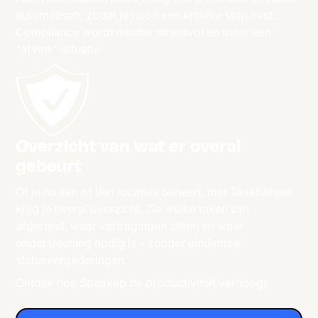
automatisch, zodat je nooit een kritieke stap mist.
Compliance wordt minder stressvol en meer een
“afvink”-situatie.
Overzicht van wat er overal
gebeurt
Of je nu één of tien locaties beheert, met Taakbeheer
krijg je overal overzicht. Zie welke taken zijn
afgerond, waar vertragingen zitten en waar
ondersteuning nodig is – zonder eindeloze
statusvergaderingen.
Ontdek hoe Speakap de productiviteit verhoogt