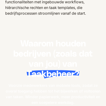
functionaliteiten met ingebouwde workflows,
hiërarchische rechten en taak templates, die
bedrijfsprocessen stroomlijnen vanaf de start.
Waarom houden
bedrijven (zoals dat
van jou) van
Taakbeheer?
Voorzie medewerkers van mobiele tools, zodat ze
overal toegang hebben tot het bijwerken of voltooien
van taken. Minder papierwerk, meer productiviteit en
een soepelere werkdag.