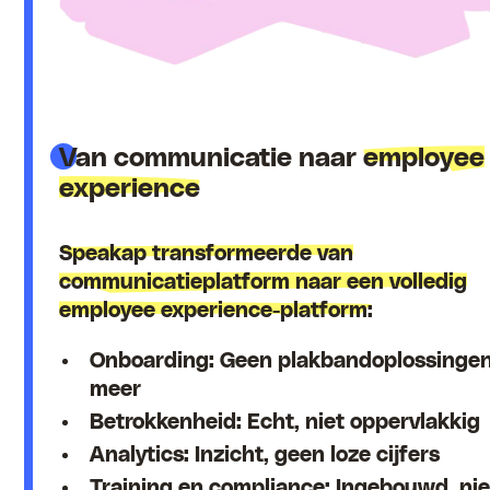
Van communicatie naar
employee
experience
Speakap transformeerde van
communicatieplatform naar een volledig
employee experience-platform:
Onboarding: Geen plakbandoplossinge
meer
Betrokkenheid: Echt, niet oppervlakkig
Analytics: Inzicht, geen loze cijfers
Training en compliance: Ingebouwd, nie