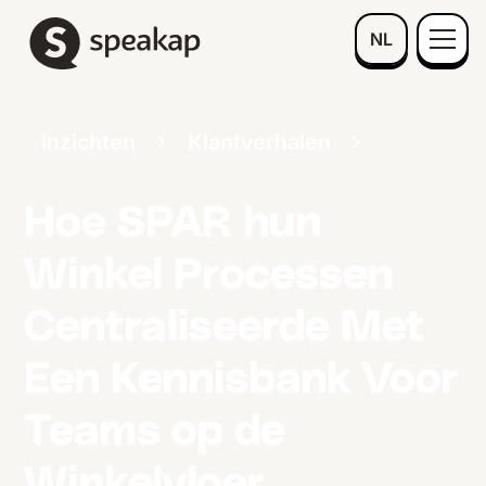
NL
Inzichten
Klantverhalen
Hoe SPAR hun
Winkel Processen
Centraliseerde Met
Een Kennisbank Voor
Teams op de
Winkelvloer