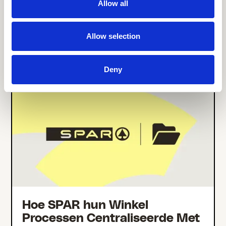
Allow all
Hoe Center Parcs 10.000+
medewerkers verbond met één
medewerkersapp
Allow selection
Deny
Hoe SPAR hun Winkel
Processen Centraliseerde Met