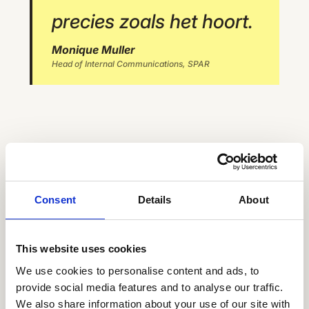
precies zoals het hoort.
Monique Muller
Head of Internal Communications, SPAR
Consent
Details
About
Klaar om een ongekend
This website uses cookies
boeiende employee
We use cookies to personalise content and ads, to
experience te creëren?
provide social media features and to analyse our traffic.
We also share information about your use of our site with