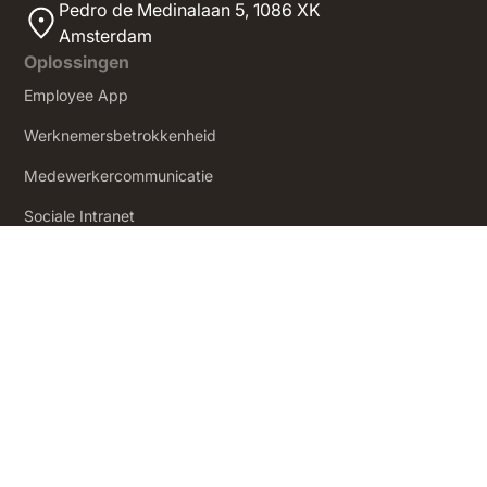
Pedro de Medinalaan 5,
1086 XK
Amsterdam
Oplossingen
Employee App
Werknemersbetrokkenheid
Medewerkercommunicatie
Sociale Intranet
‍Employee Experience
Product
Prijzen
Hoe het werkt
Statistieken
Employee Journeys
Integraties