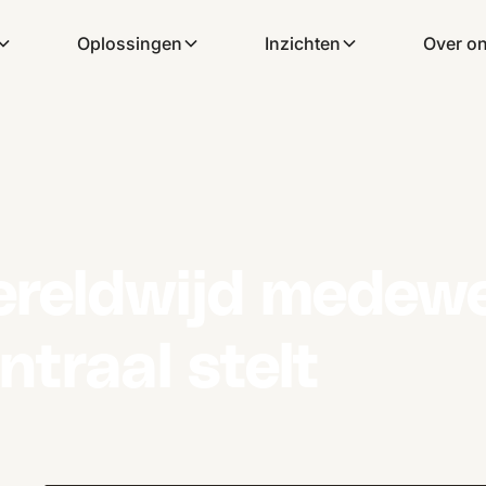
Oplossingen
Inzichten
Over o
ereldwijd medew
ntraal stelt