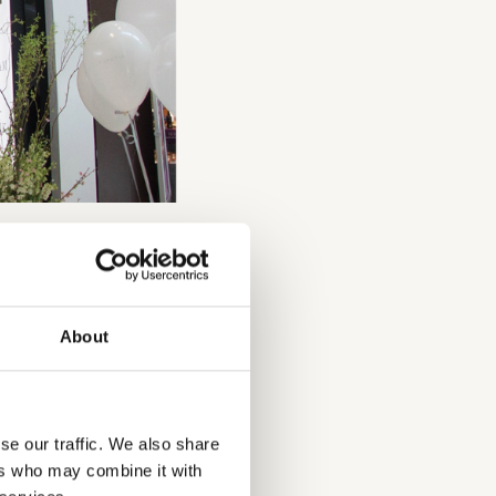
ende
About
 laten horen en
 dat is wat Rituals
se our traffic. We also share
tuals hoe zij met
ers who may combine it with