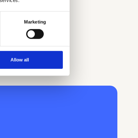
n.
 services.
den van ieder
Marketing
Allow all