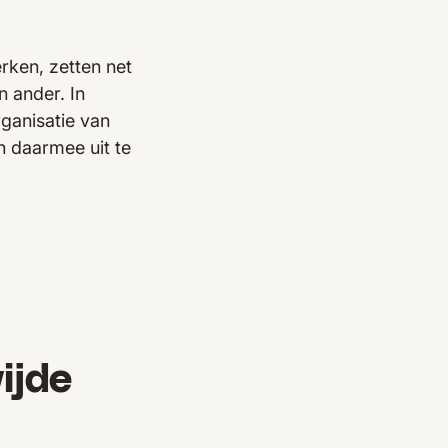
rken, zetten net
n ander. In
ganisatie van
n daarmee uit te
ijde