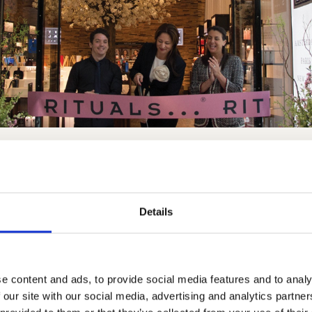
communicatie als drijv
Details
chter Rituals
en van medewerkers, hen podium bieden om van zich te
lijk te communiceren met collega's over de hele wereld:
e content and ads, to provide social media features and to analy
lgende video vertellen managers en medewerkers bij Ri
 our site with our social media, advertising and analytics partn