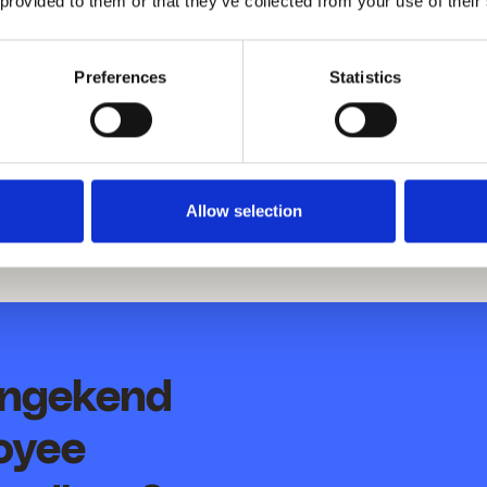
n en daarmee een excellente klantenservice realisere
 provided to them or that they’ve collected from your use of their
rfecte tool om onze medewerkers op de hoogte te hou
Preferences
Statistics
n, Country Director - Rituals
Allow selection
ongekend
oyee