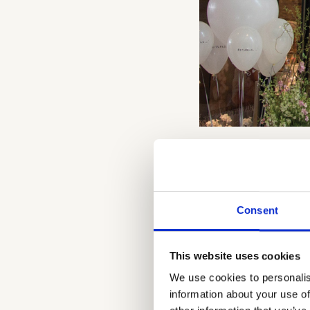
Interne 
Consent
kracht a
Het centraal stell
This website uses cookies
efficiënt & persoon
We use cookies to personalis
nastreeft. In de vo
information about your use of