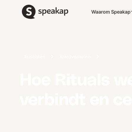
Waarom Speakap
Inzichten
Klantverhalen
Hoe Rituals w
verbindt en ce