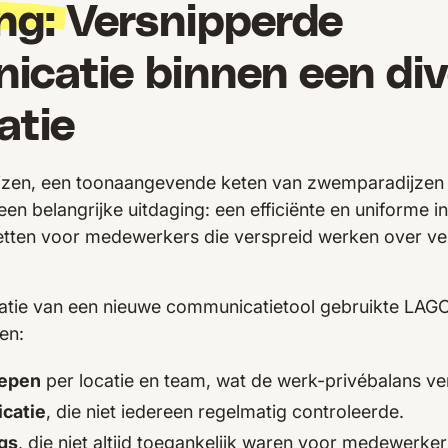
ng:
Versnipperde
catie binnen een div
atie
en, een toonaangevende keten van zwemparadijzen en
een belangrijke uitdaging: een efficiënte en uniforme i
ten voor medewerkers die verspreid werken over vers
tie van een nieuwe communicatietool gebruikte LAGO 
en:
epen
per locatie en team, wat de werk-privébalans ve
catie
, die niet iedereen regelmatig controleerde.
ngs
, die niet altijd toegankelijk waren voor medewerke