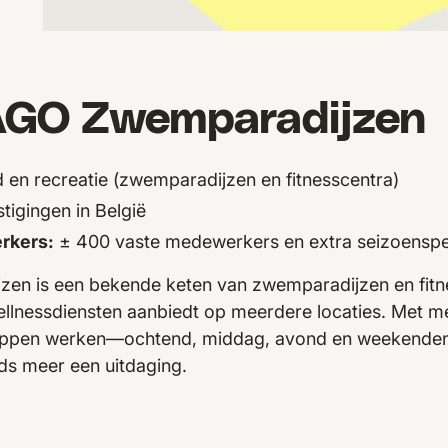
AGO Zwemparadijzen
jd en recreatie (zwemparadijzen en fitnesscentra)
tigingen in België
rkers:
± 400 vaste medewerkers en extra seizoenspe
n is een bekende keten van zwemparadijzen en fitnes
wellnessdiensten aanbiedt op meerdere locaties. Met 
dstippen werken—ochtend, middag, avond en weekend
ds meer een uitdaging.