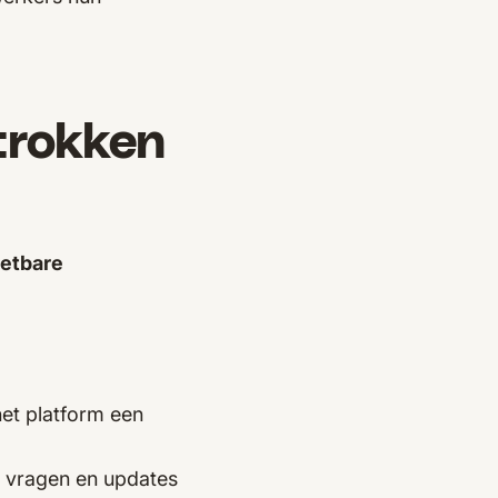
trokken
eetbare
het platform een
 vragen en updates