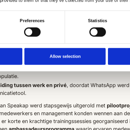
 provided to them or that they’ve collected from your use of their
 Speakap?
Preferences
Statistics
egang voor alle medewerkers
, zonder de noodzaak v
ot real-time communicatie
, zonder afhankelijk te zijn
Allow selection
en vertaalfunctie
, wat cruciaal was voor de diverse
ulatie.
eiding tussen werk en privé
, doordat WhatsApp werd
nicatietool.
van Speakap werd stapsgewijs uitgerold met
pilootpr
t medewerkers en management konden wennen aan de 
r korte en krachtige trainingssessies georganiseerd i
 een
ambassadeursprogramma
waarin ervaren medew