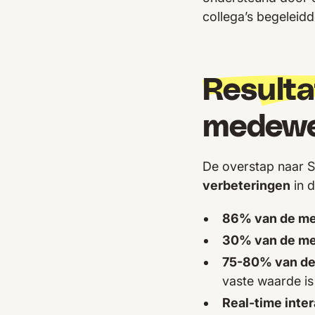
collega’s begeleidd
Resulta
medewe
De overstap naar 
verbeteringen
in d
86% van de m
30% van de m
75-80% van d
vaste waarde i
Real-time inter