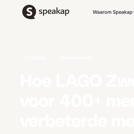
Waarom Speakap
Inzichten
Klantverhalen
Hoe LAGO Zwe
voor 400+ med
verbeterde m