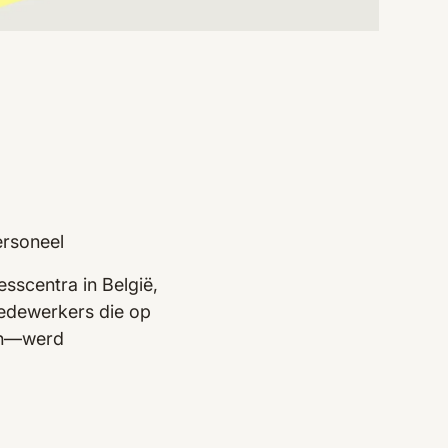
rsoneel
scentra in België,
medewerkers die op
en—werd