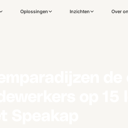
Oplossingen
Inzichten
Over o
mparadijzen de 
ewerkers op 15 l
et Speakap