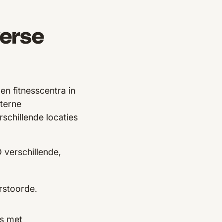
erse
 fitnesscentra in
nterne
chillende locaties
verschillende,
rstoorde.
rs met