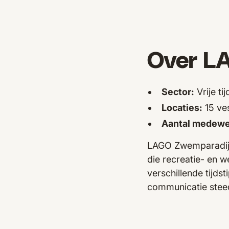
Over L
Sector:
Vrije ti
Locaties:
15 ves
Aantal medewe
LAGO Zwemparadijze
die recreatie- en 
verschillende tij
communicatie stee