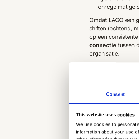
onregelmatige sh
Omdat LAGO een
g
shiften (ochtend, m
op een consistente
connectie
tussen d
organisatie.
De oplo
Consent
medewe
This website uses cookies
Na een grondige a
We use cookies to personalis
dat volledig werd 
information about your use of