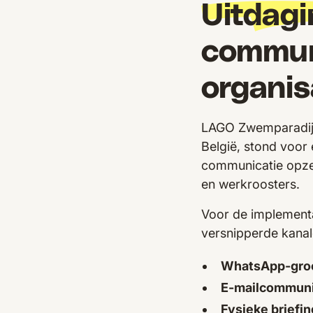
Uitdagi
communi
organis
LAGO Zwemparadijz
België, stond voor 
communicatie opzet
en werkroosters.
Voor de implementa
versnipperde kanal
WhatsApp-gro
E-mailcommuni
Fysieke briefi