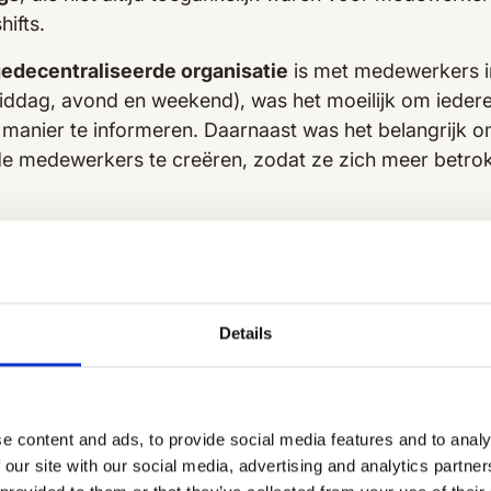
ifts.
edecentraliseerde organisatie
is met medewerkers in
iddag, avond en weekend), was het moeilijk om iederee
 manier te informeren. Daarnaast was het belangrijk 
e medewerkers te creëren, zodat ze zich meer betrok
ssing:
Speakap als
Details
rkerapp
nalyse koos LAGO voor Speakap als hun nieuwe commu
e content and ads, to provide social media features and to analy
aangepast aan hun merkidentiteit.
 our site with our social media, advertising and analytics partn