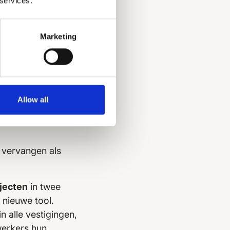
 services.
Marketing
an een zakelijk e-
 van e-mails of
Allow all
 vervangen als
ojecten
in twee
nieuwe tool.
n alle vestigingen,
erkers hun