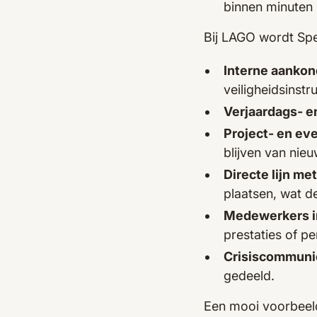
binnen minuten
Bij LAGO wordt Spe
Interne aankon
veiligheidsinstr
Verjaardags- e
Project- en e
blijven van nie
Directe lijn m
plaatsen, wat d
Medewerkers in
prestaties of pe
Crisiscommuni
gedeeld.
Een mooi voorbeeld