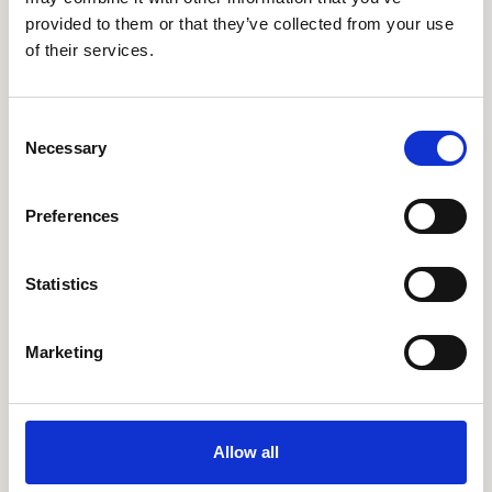
provided to them or that they’ve collected from your use
of their services.
Meer verhalen
Consent
Necessary
Selection
Preferences
Statistics
Marketing
Hoe Center Parcs 10.000+
medewerkers verbond met één
Allow all
medewerkersapp