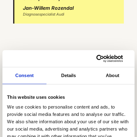
Jan-Willem Rozendal
Diagnosespecialist Audi
Consent
Details
About
Klaar om een ongekend
boeiende employee
This website uses cookies
experience te creëren?
We use cookies to personalise content and ads, to
provide social media features and to analyse our traffic.
Plan een demo
We also share information about your use of our site with
our social media, advertising and analytics partners who
may combine it with other information that you’ve