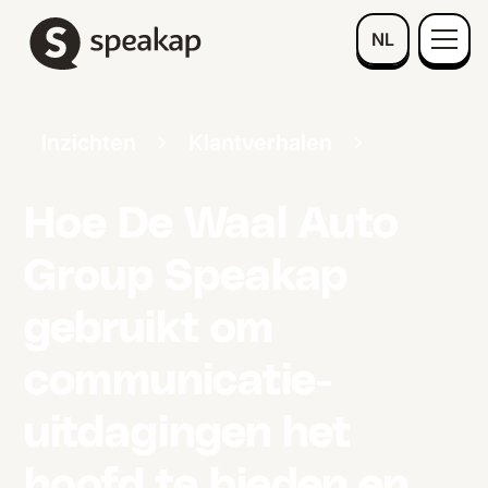
NL
Inzichten
Klantverhalen
Hoe De Waal Auto
Group Speakap
gebruikt om
communicatie-
uitdagingen het
hoofd te bieden en