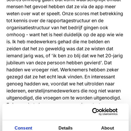
mensen het gevoel hebben dat ze via de app meer
weten over wat er speelt. Onze scores met betrekking
tot kennis over de rapportagestructuur en de
organisatiestructuur van het bedrijf gingen ook
omhoog - want het is heel duidelijk op de app wie wie
is. Ik heb medewerkers gehad die me belden en
zeiden dat het zo geweldig was dat ze wisten dat
iemand jarig was, of 'ik ben zo blij dat we het 20-jarig
jubileum van deze persoon hebben gevierd'. Dat
hadden we vroeger niet. Werknemers hebben zeker
gezegd dat ze het echt leuk vinden. En interessant
genoeg hadden we, voordat we het uitrolden naar
iedereen, eerstelijnsmedewerkers die nog niet waren
uitgenodigd, die vroegen om te worden uitgenodigd.
Er is over het algemeen een gevoel van trots en
prestatie als er foto's verschijnen in de app over de
voortgang van het bedrijf, zoals het werken aan een
brug, het bouwen van een snelweg, zonder dat je op
Consent
Details
About