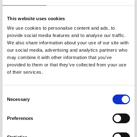
de bouwplaats hoeft te zijn. Het is heel visueel en
geweldig om de betrokkenheid van werknemers te
vergroten.
This website uses cookies
We use cookies to personalise content and ads, to
Q Speakap
provide social media features and to analyse our traffic.
We also share information about your use of our site with
Heeft Speakap een impact gehad op jouw eigen
our social media, advertising and analytics partners who
persoonlijke doelen in het bedrijf als HR professional?
may combine it with other information that you’ve
provided to them or that they’ve collected from your use
of their services.
ATara McKinney
Nou en of. De mogelijkheid om eerstelijnspersoneel te
Consent
bereiken met bedrijfsinformatie in real-time, op een
Necessary
Selection
leuke en boeiende manier, heeft mijn werk een stuk
makkelijker gemaakt. Als ik bijvoorbeeld informatie
Preferences
over secundaire arbeidsvoorwaarden in een e-mail
naar de werknemers moet sturen, lezen ze die
misschien pas over een paar weken. Maar omdat ik