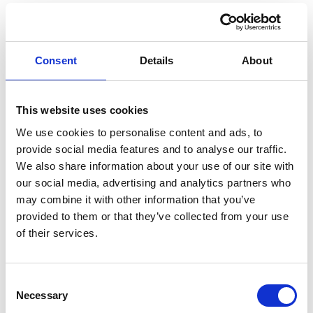
Pausen fördern
Das mag ein bisschen rückständig erscheinen. In der
amerikanischen Kultur hören wir oft „Ich werde
Consent
Details
About
schlafen, wenn ich tot bin“, was ein Motivationszitat
sein soll. Aber einige der besten Unternehmen der
Welt, wie Google, fördern und implementieren
This website uses cookies
Pausen/Ferien.
We use cookies to personalise content and ads, to
provide social media features and to analyse our traffic.
We also share information about your use of our site with
our social media, advertising and analytics partners who
may combine it with other information that you’ve
provided to them or that they’ve collected from your use
of their services.
Consent
Necessary
Selection