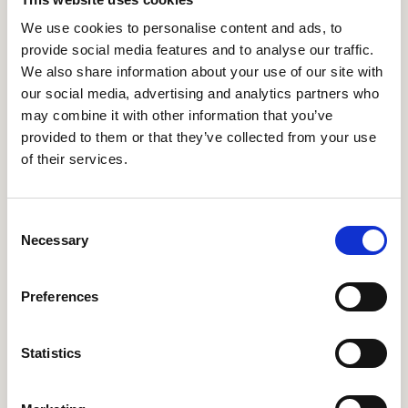
We use cookies to personalise content and ads, to
provide social media features and to analyse our traffic.
We also share information about your use of our site with
our social media, advertising and analytics partners who
may combine it with other information that you’ve
Hoe SPAR hun Winkel
provided to them or that they’ve collected from your use
Processen Centraliseerde Met
of their services.
Een Kennisbank Voor Teams
op de Winkelvloer
Consent
Necessary
Selection
Preferences
Statistics