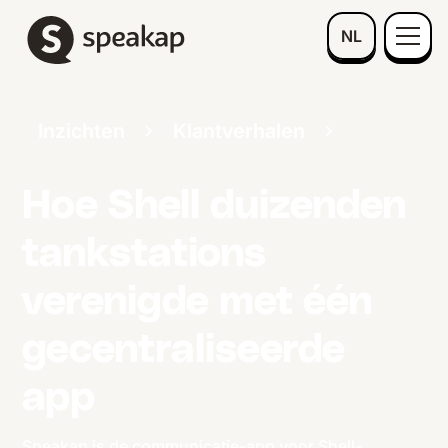
NL
Inzichten
Klantverhalen
Hoe Shell duizenden
tankstations
verenigde met één
gecentraliseerde
app
Speakap is de communicatie-app voor Shell-