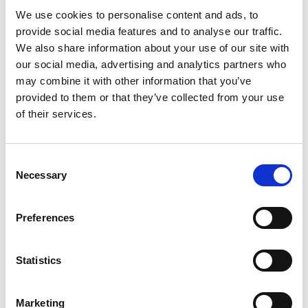
We use cookies to personalise content and ads, to
10. Tijd om over te schakelen
provide social media features and to analyse our traffic.
Laat je werknemers niet overweldigd raken door
We also share information about your use of our site with
meerdere kanalen. Stroomlijn de
our social media, advertising and analytics partners who
communicatiekanalen met Speakap in het middelpunt.
may combine it with other information that you’ve
Zet de transitie bedachtzaam (maar beslist!) door:
provided to them or that they’ve collected from your use
of their services.
Faseer kanalen geleidelijk uit
Leid met behulp van universele links en QR-codes
iedereen naar Speakap
Consent
Necessary
Selection
Deel duidelijke communicatie over deadlines en
de voordelen van het overstappen naar een ander
platform
Preferences
Statistics
Tot slot
Marketing