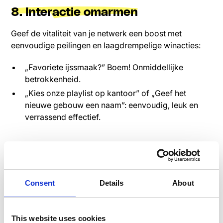
8. Interactie omarmen
Geef de vitaliteit van je netwerk een boost met
eenvoudige peilingen en laagdrempelige winacties:
„Favoriete ijssmaak?” Boem! Onmiddellijke
betrokkenheid.
„Kies onze playlist op kantoor” of „Geef het
nieuwe gebouw een naam”: eenvoudig, leuk en
verrassend effectief.
9. Denk mobile-first
Moedig werknemers aan om via mobiele apparaten te
communiceren. Het is handig, natuurlijk en verbetert
Consent
Details
About
de interactie aanzienlijk in vergelijking met
configuraties die alleen op desktop zijn geïnstalleerd.
This website uses cookies