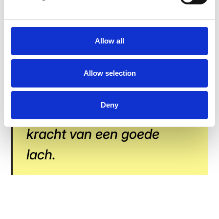
Voor de lancering van een intern
communicatieplatform is geen perfecte timing vereist,
maar alleen strategische eenvoud, authentieke
interactie en een gezonde dosis plezier.
Allow all
Soetkin vat het perfect samen:
Allow selection
Houd het simpel, laat het
Deny
los en onderschat nooit de
kracht van een goede
lach.