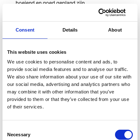
boeiend en goed gepland zijn.
Zorg voor een vroege buy-in van
afdelingshoofden en ambassadeurs binnen het
bedrijf.
Consent
Details
About
Start met een ‘buzz’ creëren: organiseer
evenementen, live demo's of team challenges om
aandacht te genereren voor de aankomende app.
This website uses cookies
Oude tools uitfaseren om
één centraal
We use cookies to personalise content and ads, to
communicatiecentrum voor werknemers
te
provide social media features and to analyse our traffic.
creëren—geen verspreide berichten meer over
We also share information about your use of our site with
meerdere platforms.
our social media, advertising and analytics partners who
may combine it with other information that you’ve
provided to them or that they’ve collected from your use
We hebben ons eerst
of their services.
gericht op de locaties die
Consent
het meest gebrand waren
Necessary
Selection