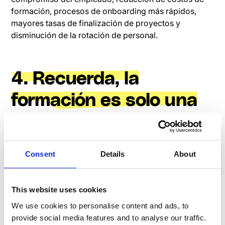
formación, procesos de onboarding más rápidos,
mayores tasas de finalización de proyectos y
disminución de la rotación de personal.
4. Recuerda, la
formación es solo una
pieza del
rompecabezas
Consent
Details
About
Una excelente formación es vital, pero es solo un
elemento de una estrategia más amplia destinada a
This website uses cookies
mejorar la experiencia del empleado. Este enfoque
holístico garantiza que la formación se alinee con
We use cookies to personalise content and ads, to
otras iniciativas de RR.HH., fomentando un sistema de
provide social media features and to analyse our traffic.