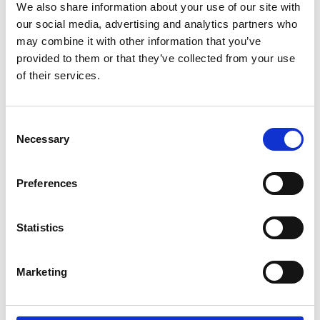
apoyo integral que mejora el compromiso, la
We also share information about your use of our site with
satisfacción y la productividad del empleado.
our social media, advertising and analytics partners who
may combine it with other information that you’ve
Las empresas que integran con éxito la formación con
provided to them or that they’ve collected from your use
estrategias más amplias de RR.HH. suelen ver
of their services.
resultados notables:
Superar objetivos financieros
: 2.2 veces más
Consent
probable.
Necessary
Selection
Satisfacer a los clientes
: 2.4 veces más probable.
Preferences
Comprometer y retener empleados
: 5.1 veces
más probable.
Statistics
Adaptarse al cambio
: 3.7 veces más probable.
Marketing
Innovar eficazmente
: 4.3 veces más probable.