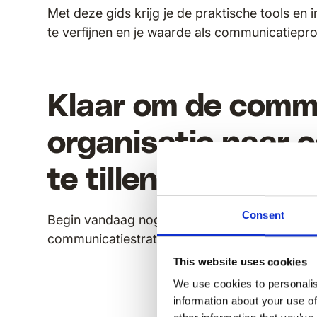
Met deze gids krijg je de praktische tools en 
te verfijnen en je waarde als communicatiepro
Klaar om de commu
organisatie naar 
te tillen?
Consent
Begin vandaag nog met
interne communicat
communicatiestrategie een krachtige driver va
This website uses cookies
We use cookies to personalis
information about your use of