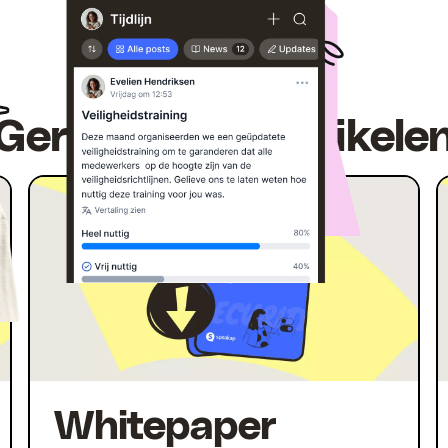
Er is meer
Gerelateerde artikele
Whitepaper