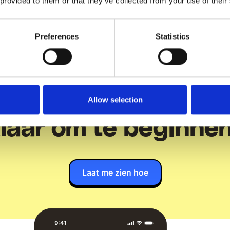
 provided to them or that they’ve collected from your use of their
Preferences
Statistics
Allow selection
laar om te beginne
Laat me zien hoe