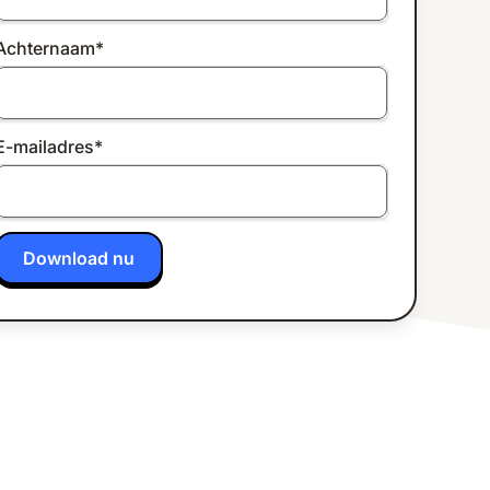
Achternaam
*
E-mailadres
*