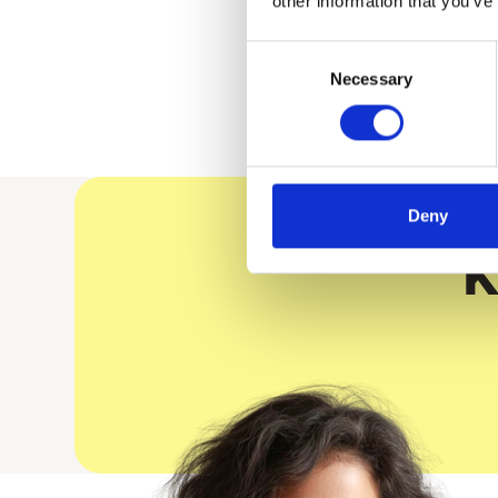
other information that you’ve
Consent
Necessary
Selection
Deny
K