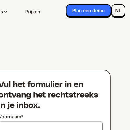
Plan een demo
NL
ns
Prijzen
Vul het formulier in en
ontvang het rechtstreeks
in je inbox.
Voornaam
*