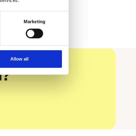
 services.
Marketing
Allow all
n?