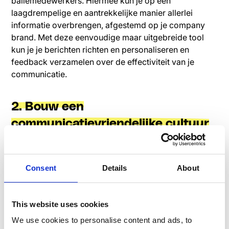
baliemedewerkers. Hiermee kun je op een
laagdrempelige en aantrekkelijke manier allerlei
informatie overbrengen, afgestemd op je company
brand. Met deze eenvoudige maar uitgebreide tool
kun je je berichten richten en personaliseren en
feedback verzamelen over de effectiviteit van je
communicatie.
2. Bouw een
communicatievriendelijke cultuur
op
Je moet je team niet alleen voorzien van de juiste
Consent
Details
About
communicatiemiddelen, maar ook van een veilige
omgeving, waar het uiten van gevoelens, het delen
van ideeën en het aansnijden van moeilijke
This website uses cookies
onderwerpen wordt geaccepteerd en gestimuleerd.
We use cookies to personalise content and ads, to
Lees meer over het belang van de bedrijfscultuur voor