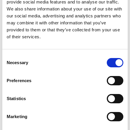
provide social media features and to analyse our traffic.
de betrokkenheid van medewerkers in
Motivatie van
We also share information about your use of our site with
medewerkers: het belang van kernwaarden
.
our social media, advertising and analytics partners who
may combine it with other information that you’ve
3. Blijf voortdoen
provided to them or that they’ve collected from your use
of their services.
Een strategische benadering van interne
communicatie vraagt om een constante stroom van
Consent
informatie en dialoog. Bijvoorbeeld: probeer als
Necessary
Selection
manager in plaats van jaarlijkse beoordelingen tijd te
vinden voor maandelijkse een-op-een-sessie om op
de hoogte te blijven van de werkdruk en het
Preferences
werkplezier van je teamleden. Vraag ze hoe het met
ze gaat en wat ze van je nodig hebben. Aan de andere
Statistics
kant, weet wanneer je te maken hebt met "less is
more". Begraaf je werknemers niet onder een lawine
aan informatie. Wat je hen wilt vertellen of vragen,
Marketing
moet altijd relevant zijn voor de ontvanger.