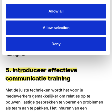
4. Vraag om feedback
Allow all
Communicatie mag nooit alleen van bovenaf of in één
richting zijn. Geef je medewerkers altijd de
Allow selection
mogelijkheid om hun mening te geven. En als we het
over feedback hebben, geef dan de mogelijkheid om
anoniem te reageren. Medewerkers aarzelen vaak om
Deny
kritische of negatieve feedback te delen met hun
managers.
5. Introduceer
effectieve
communicatie training
Met de juiste technieken wordt het voor je
medewerkers gemakkelijker om relaties op te
bouwen, lastige gesprekken te voeren en problemen
als team aan te pakken. Het inhuren van een