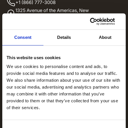
+1 (866) 777-3008
1325 Avenue of the Americas,
New
York NY 10019
Soluciones
Aplicación empleados
Consent
Details
About
Participación de los empleados
Comunicación con los empleados
This website uses cookies
Intranet social
We use cookies to personalise content and ads, to
provide social media features and to analyse our traffic.
‍Experiencia de los empleados
We also share information about your use of our site with
Productos
our social media, advertising and analytics partners who
Fijación
may combine it with other information that you’ve
provided to them or that they’ve collected from your use
Cómo funciona
of their services.
Brújula (Estadísticas)
Viajes de los empleados
Consent