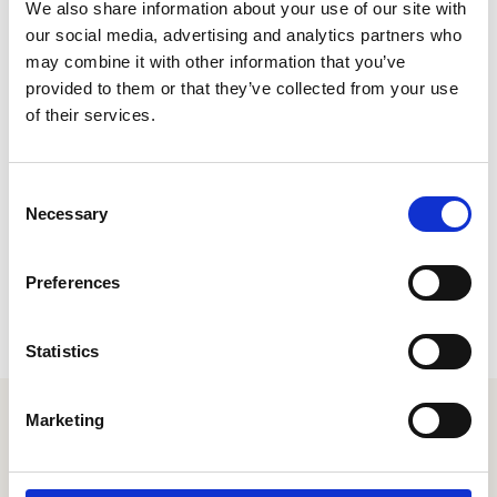
We also share information about your use of our site with
la gestión interna en cualquier empresa.
¿Listo para
our social media, advertising and analytics partners who
dar el paso hacia una gestión de RRHH más
may combine it with other information that you’ve
efectiva?
provided to them or that they’ve collected from your use
of their services.
Descubre cómo Speakap puede transformar tu
empresa. Contáctanos hoy mismo para una
demostración gratuita y comienza a potenciar tu
Consent
equipo de trabajo desde ahora mismo.
Necessary
Selection
Preferences
Statistics
Marketing