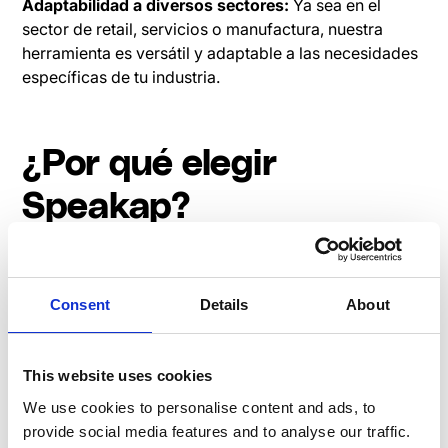
Adaptabilidad a diversos sectores:
Ya sea en el
sector de retail, servicios o manufactura, nuestra
herramienta es versátil y adaptable a las necesidades
específicas de tu industria.
¿Por qué elegir
Speakap?
Somos la opción ideal para aquellas empresas que
buscan una solución integral y efectiva para la gestión
de recursos humanos. Nuestro software no solo
Consent
Details
About
simplifica la comunicación interna, sino que también
impulsa la productividad y la cohesión del equipo.
This website uses cookies
En resumen, nuestras herramientas de recursos
We use cookies to personalise content and ads, to
humanos están diseñadas para mejorar la
provide social media features and to analyse our traffic.
comunicación, fortalecer la colaboración y optimizar