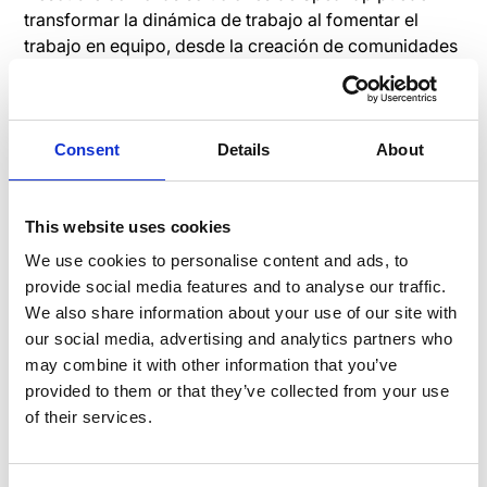
transformar la dinámica de trabajo al fomentar el
trabajo en equipo, desde la creación de comunidades
virtuales hasta la promoción de la retroalimentación
constante, nuestra plataforma se adapta a las
necesidades específicas de las empresas, brindando
un impulso tangible a la colaboración y el logro
Consent
Details
About
conjunto. En resumen, fomentar el trabajo en equipo
en no solo es una estrategia, es una necesidad para
This website uses cookies
potenciar la colaboración y alcanzar logros
conjuntos. Con Speakap, las empresas pueden
We use cookies to personalise content and ads, to
transformar la dinámica de sus equipos, impulsando
provide social media features and to analyse our traffic.
la creatividad y logrando resultados exitosos de
We also share information about your use of our site with
manera efectiva.
our social media, advertising and analytics partners who
may combine it with other information that you’ve
provided to them or that they’ve collected from your use
of their services.