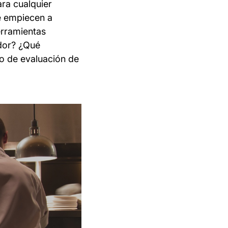
ra cualquier
e empiecen a
erramientas
ador? ¿Qué
so de evaluación de