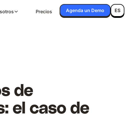
Agenda un Demo
ES
sotros
Precios
os de
: el caso de