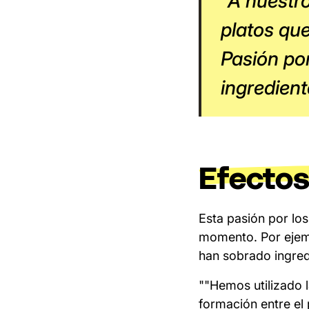
"A nuestro
platos que
Pasión por
ingredient
Efectos
Esta pasión por lo
momento. Por ejem
han sobrado ingred
""Hemos utilizado 
formación entre el