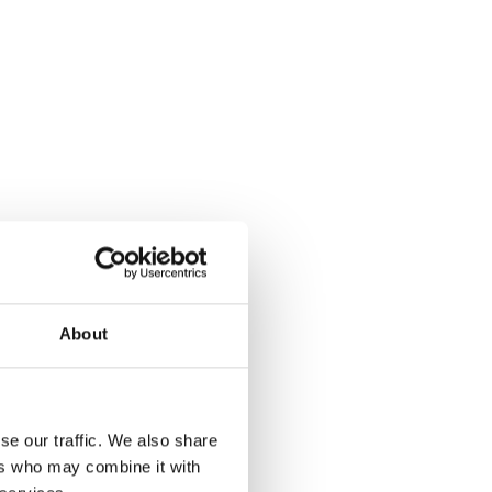
iendo la
 mucho más sobre
y empleados
.
About
a,
ectrónico.
se our traffic. We also share
ers who may combine it with
 tasa de