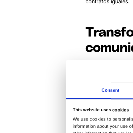
contratos iguales.
Transfo
comunic
“Realizamos encues
información neces
lo que
estaban hac
Consent
"Nos com
This website uses cookies
enviando b
We use cookies to personalis
information about your use of
No era un 