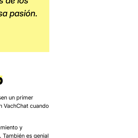
s de los
sa pasión.
p
sen un primer
en VachChat cuando
amiento y
. También es genial