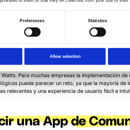
 provided to them or that they’ve collected from your use of their
muy baja".
Preferences
Statistics
lantilla de trabajadores está formada por muchos che
os de primera línea que no tienen acceso constante a
rin encontrar una solución móvil y muy visual para atr
Allow selection
ataforma que fuera fácil de usar y no demasiado com
a Watts. Para muchas empresas la implementación de
lógicas puede parecer un reto, ya que la mayoría de
as relevantes y una experiencia de usuario fácil e intui
cir una App de Comun