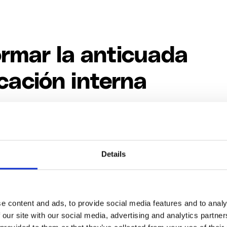
rmar la anticuada
ación interna
tas cada año, y el personal afirmó que estaban obten
aria sobre sus funciones, pero además querían saber
iendo y pasando en el resto de otros ubicaciones 
Details
unicábamos de forma muy anticuad
oletines y formularios por correo el
e content and ads, to provide social media features and to analy
 our site with our social media, advertising and analytics partn
proceso en tiempo real, y tenía una