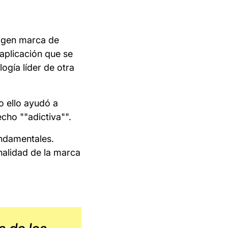
magen marca de
aplicación que se
ogía líder de otra
o ello ayudó a
cho ""adictiva"".
undamentales.
alidad de la marca