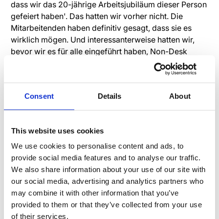
dass wir das 20-jährige Arbeitsjubiläum dieser Person
gefeiert haben'. Das hatten wir vorher nicht. Die
Mitarbeitenden haben definitiv gesagt, dass sie es
wirklich mögen. Und interessanterweise hatten wir,
bevor wir es für alle eingeführt haben, Non-Desk
Mitarbeitende, die noch nicht eingeladen waren, und
darum baten, eingeladen zu werden. Wenn in der App
Fotos von den Fortschritten des Teams auftauchen, z.
Consent
Details
About
B. von der Arbeit an einer Brücke oder dem Bau einer
Autobahn, ohne dass man vor Ort ist, ist man im
Allgemeinen stolz auf sich und seine Leistung. Das ist
This website uses cookies
sehr anschaulich und fördert das
Mitarbeiterengagment.
We use cookies to personalise content and ads, to
provide social media features and to analyse our traffic.
We also share information about your use of our site with
Q: Speakap
our social media, advertising and analytics partners who
may combine it with other information that you’ve
Hatte Speakap einen Einfluss auf Ihre persönlichen
provided to them or that they’ve collected from your use
Ziele im Unternehmen als Personalverantwortlicher?
of their services.