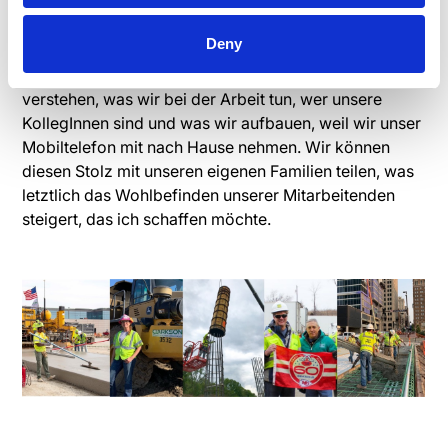
Gesundheitsvorschriften in unserem Gebiet einhalten,
und so konnte ich die Mitarbeitenden rechtzeitig
Deny
erreichen. Und aus kultureller Sicht können unsere
EhepartnerInnen und Familienmitglieder besser
verstehen, was wir bei der Arbeit tun, wer unsere
KollegInnen sind und was wir aufbauen, weil wir unser
Mobiltelefon mit nach Hause nehmen. Wir können
diesen Stolz mit unseren eigenen Familien teilen, was
letztlich das Wohlbefinden unserer Mitarbeitenden
steigert, das ich schaffen möchte.