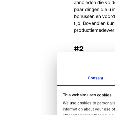
aanbieden die vold
paar dingen die u 
bonussen en voorde
tijd. Bovendien ku
productiemedewerke
#2
Investe
Consent
produc
This website uses cookies
We use cookies to personalis
Net als elke ande
information about your use of
willen ze een groei