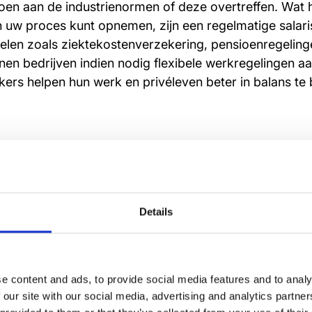
oen aan de industrienormen of deze overtreffen. Wat h
in uw proces kunt opnemen, zijn een regelmatige salar
len zoals ziektekostenverzekering, pensioenregelinge
nnen bedrijven indien nodig flexibele werkregelingen a
rs helpen hun werk en privéleven beter in balans te
er in uw
Details
tiemedewerkers
e content and ads, to provide social media features and to analy
re werknemer willen productiemedewerkers zich gewaa
 our site with our social media, advertising and analytics partn
pad en kansen zien binnen het bedrijf. Dat is waar je