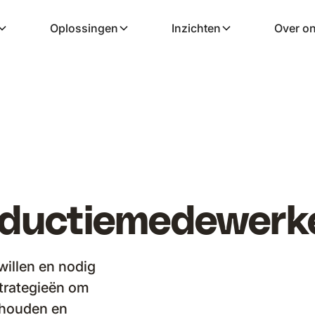
Oplossingen
Inzichten
Over o
oductiemedewerk
illen en nodig
strategieën om
ehouden en