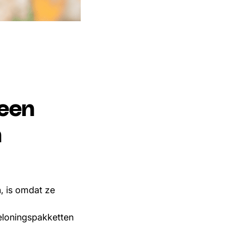
een
n
, is omdat ze
eloningspakketten