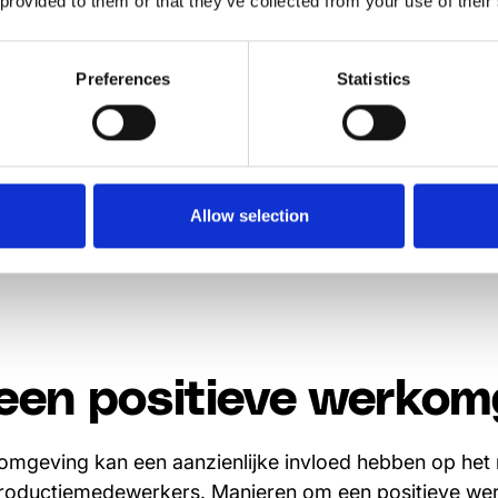
 provided to them or that they’ve collected from your use of their
tieven van pas komen. Door te investeren in de opleidi
nt u productiemedewerkers helpen hun soft skills, h
 uit te breiden. De bonus? Hun toegenomen kennis za
Preferences
Statistics
an de organisatie. Dergelijke ontwikkelingsinitiatieve
rs kunnen bestaan uit het aanbieden van interne
a's, betaalde cursussen of een vergoeding van coll
ie.
Allow selection
een positieve werkom
omgeving kan een aanzienlijke invloed hebben op het
productiemedewerkers. Manieren om een positieve we