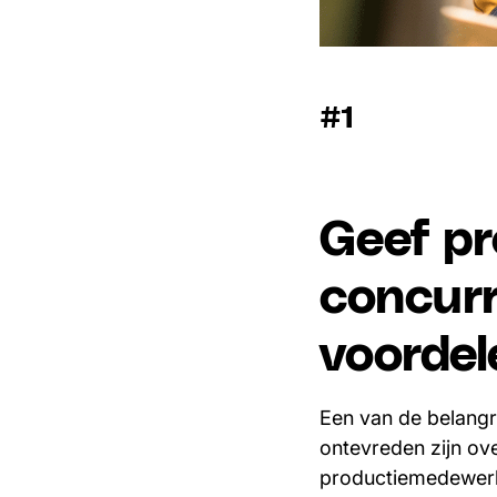
#1
Geef p
concurr
voordel
Een van de belangr
ontevreden zijn ov
productiemedewerk