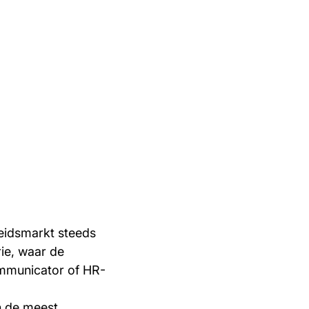
eidsmarkt steeds
rie, waar de
ommunicator of HR-
n de meest