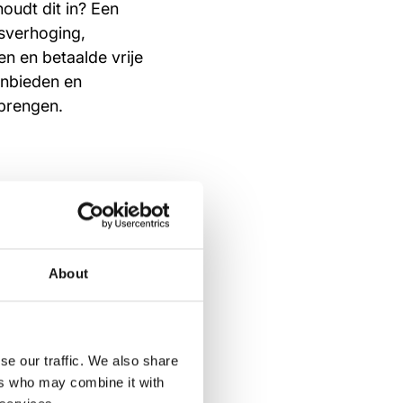
oudt dit in? Een
isverhoging,
n en betaalde vrije
anbieden en
 brengen.
About
se our traffic. We also share
rdeerd voelen en
ers who may combine it with