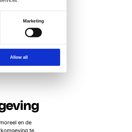
 services.
ng en ontwikkeling
arde vaardigheden
l automatisch meer
Marketing
n voor
egegeld voor
Allow all
geving
 moreel en de
rkomgeving te