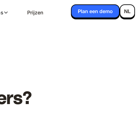
Plan een demo
NL
ns
Prijzen
ers?