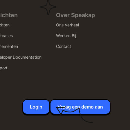
zichten
Over Speakap
chten
Ons Verhaal
ntcases
Werken Bij
nementen
Contact
eloper Documentation
port
Login
Vraag een demo aan