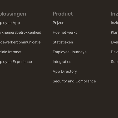
plossingen
Product
In
ployee App
Prijzen
Inzi
rknemersbetrokkenheid
Hoe het werkt
Kla
dewerkercommunicatie
Statistieken
Eve
iale Intranet
Employee Journeys
Dev
mployee Experience
Integraties
Sup
App Directory
Security and Compliance