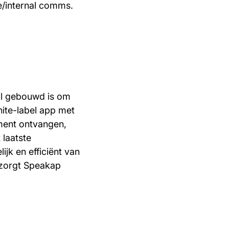
e/internal comms.
al gebouwd is om
hite-label app met
ment ontvangen,
 laatste
jk en efficiënt van
 zorgt Speakap