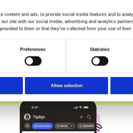
e content and ads, to provide social media features and to analy
 our site with our social media, advertising and analytics partn
 provided to them or that they’ve collected from your use of their
laar om te beginne
Preferences
Statistics
Laat me zien hoe
Allow selection