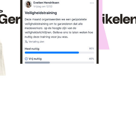
Er is meer
Gerelateerde artikele
Bekijk alle berichten