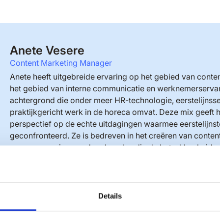
Anete Vesere
Content Marketing Manager
Anete heeft uitgebreide ervaring op het gebied van cont
het gebied van interne communicatie en werknemerservar
achtergrond die onder meer HR-technologie, eerstelijnss
praktijkgericht werk in de horeca omvat. Deze mix geeft 
perspectief op de echte uitdagingen waarmee eerstelijn
geconfronteerd. Ze is bedreven in het creëren van conten
campagnes via meerdere kanalen die de betrokkenheid v
complexe uitdagingen vertalen in duidelijke, bruikbare be
zowel HR als eerstelijnsprofessionals.
Details