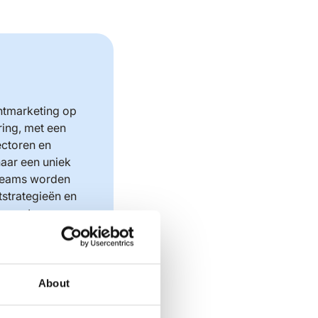
entmarketing op
ing, met een
ectoren en
haar een uniek
steams worden
tstrategieën en
ergroten en
richten voor
About