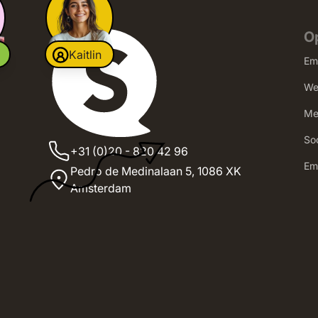
O
Kaitlin
Em
We
Me
Soc
+31 (0)20 - 820 42 96
‍E
Pedro de Medinalaan 5,
1086 XK
Amsterdam