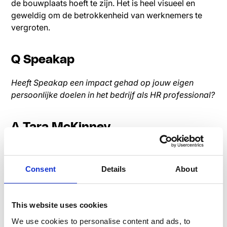
de bouwplaats hoeft te zijn. Het is heel visueel en
geweldig om de betrokkenheid van werknemers te
vergroten.
Q Speakap
Heeft Speakap een impact gehad op jouw eigen
persoonlijke doelen in het bedrijf als HR professional?
A Tara McKinney
Nou en of. De mogelijkheid om eerstelijnspersoneel te
bereiken met bedrijfsinformatie in real-time, op een
Consent
Details
About
leuke en boeiende manier, heeft mijn werk een stuk
makkelijker gemaakt. Als ik bijvoorbeeld informatie
over secundaire arbeidsvoorwaarden in een e-mail
This website uses cookies
naar de werknemers moet sturen, lezen ze die
We use cookies to personalise content and ads, to
misschien pas over een paar weken. Maar omdat ik