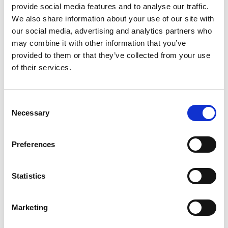
provide social media features and to analyse our traffic.
beeldmateriaal in mijn berichten kan verwerken, kan ik
We also share information about your use of our site with
informatie die anders niet zo interessant is, toch
our social media, advertising and analytics partners who
interessant maken. Tijdens COVID gebruikte ik de app
may combine it with other information that you’ve
om informatie te posten over waar werknemers zich
provided to them or that they’ve collected from your use
konden laten testen en andere
of their services.
gezondheidsinformatie. Het was echt nuttig omdat we
moesten voldoen aan de gezondheidsvoorschriften in
ons gebied, en zo kon ik werknemers op tijd bereiken.
Consent
En vanuit een cultureel perspectief, omdat we onze
Necessary
Selection
mobiele telefoon mee naar huis nemen, kunnen onze
echtgenoten en familieleden beter begrijpen wat we
op het werk doen, wie onze collega's zijn en wat we
Preferences
aan het bouwen zijn. We kunnen die trots delen met
onze eigen gezinnen, wat uiteindelijk het welzijn van
Statistics
onze werknemers verhoogt.
Marketing