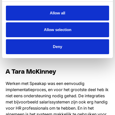
Allow all
Allow selection
Q Speakap
Deny
Bedankt voor je inzichten! Is er nog iets anders dat je
wil delen over jouw Speakap-ervaring?
A Tara McKinney
Werken met Speakap was een eenvoudig
implementatieproces, en voor het grootste deel heb ik
niet eens ondersteuning nodig gehad. De integraties
met bijvoorbeeld salarissystemen zijn ook erg handig
voor HR professionals om te hebben. En in het
algemeen is het systeem makkelijk te gebruiken voor