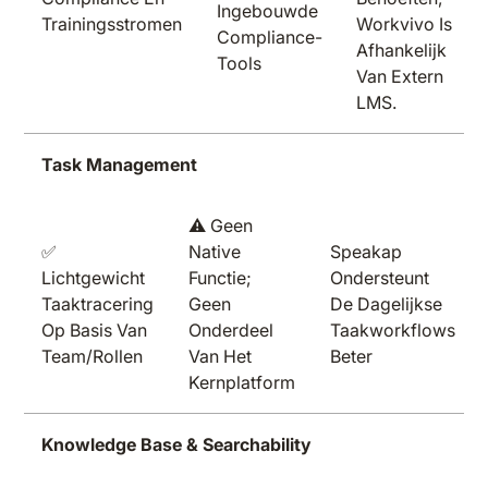
Ingebouwde
Trainingsstromen
Workvivo Is
Compliance-
Afhankelijk
Tools
Van Extern
LMS.
Task Management
⚠️ Geen
✅
Native
Speakap
Lichtgewicht
Functie;
Ondersteunt
Taaktracering
Geen
De Dagelijkse
Op Basis Van
Onderdeel
Taakworkflows
Team/rollen
Van Het
Beter
Kernplatform
Knowledge Base & Searchability