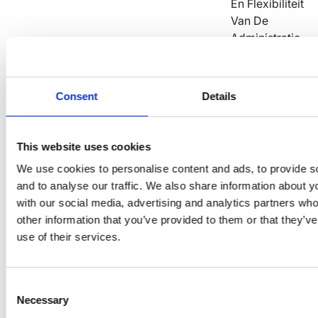
En Flexibiliteit
Van De
Administratie
Get a quote
Consent
Details
This website uses cookies
We use cookies to personalise content and ads, to provide s
and to analyse our traffic. We also share information about yo
with our social media, advertising and analytics partners wh
Prijsvergelijking:
other information that you’ve provided to them or that they’v
use of their services.
Workvivo-prijzen
zijn niet openbaar beschikbaar,
maar werkt als een abonnement op één niveau voor
$$ per gebruiker/maand (jaarlijks gefactureerd).
Consent
Necessary
Selection
Speakap-prijzen en -pakketten
zijn op abonnementen