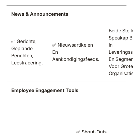
News & Announcements
Beide Sterk
Speakap Bl
✅ Gerichte,
✅ Nieuwsartikelen
In
Geplande
En
Leveringss
Berichten,
Aankondigingsfeeds.
En Segmen
Leestracering.
Voor Grot
Organisati
Employee Engagement Tools
✅ Shout-Outs,