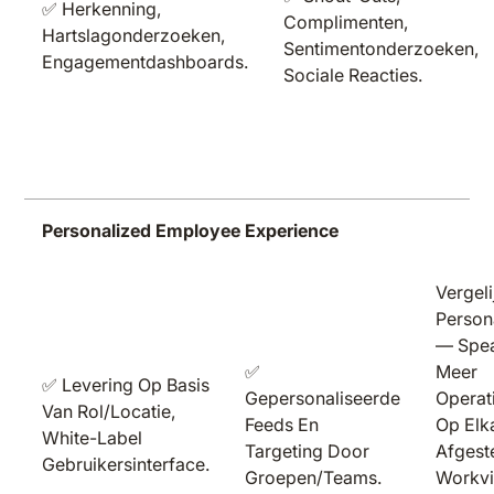
✅ Herkenning,
Complimenten,
Hartslagonderzoeken,
Sentimentonderzoeken,
Engagementdashboards.
Sociale Reacties.
Personalized Employee Experience
Vergel
Persona
— Spea
✅
Meer
✅ Levering Op Basis
Gepersonaliseerde
Operat
Van Rol/locatie,
Feeds En
Op Elk
White-Label
Targeting Door
Afgest
Gebruikersinterface.
Groepen/teams.
Workv