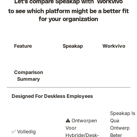
Let's compare Speakap with
Workvivo
to see which platform might be a better fit
for your organization
Feature
Speakap
Workvivo
Comparison
Summary
Designed For Deskless Employees
Speakap Is
⚠️ Ontworpen
Qua
Voor
Ontwerp
✅ Volledig
Hybride/desk-
Beter