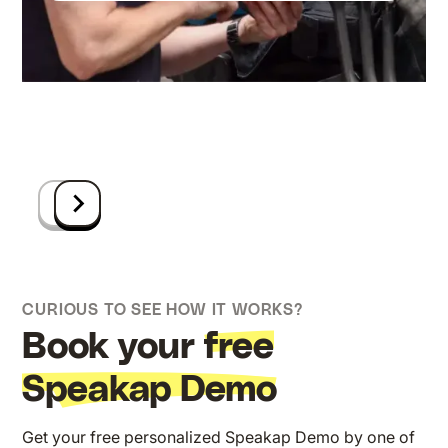
Anders (part of Nexeye)
Hartogh Logistics
Geloven
Directeur Communicatie bij Gamma
Projectmanager bij Shell
Communicatieverantwoordelijke bij
Janneke Veldhoen
Square Group
Human Resource Manager bij Hotel Okura
Ruben Beckers
Amsterdam
ICT-manager bij Group-GTS
CURIOUS TO SEE HOW IT WORKS?
Book your
free
Speakap Demo
Get your free personalized Speakap Demo by one of