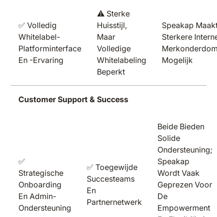
⚠️ Sterke
✅ Volledig
Huisstijl,
Speakap Maakt
Whitelabel-
Maar
Sterkere Intern
Platforminterface
Volledige
Merkonderdom
En -ervaring
Whitelabeling
Mogelijk
Beperkt
Customer Support & Success
Beide Bieden
Solide
Ondersteuning;
✅
Speakap
✅ Toegewijde
Strategische
Wordt Vaak
Succesteams
Onboarding
Geprezen Voor
En
En Admin-
De
Partnernetwerk
Ondersteuning
Empowerment