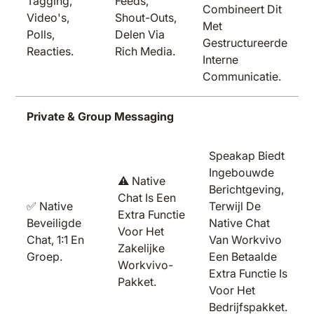
Tagging,
Feeds,
Combineert Dit
Video's,
Shout-Outs,
Met
Polls,
Delen Via
Gestructureerde
Reacties.
Rich Media.
Interne
Communicatie.
Private & Group Messaging
Speakap Biedt
Ingebouwde
⚠️ Native
Berichtgeving,
Chat Is Een
✅ Native
Terwijl De
Extra Functie
Beveiligde
Native Chat
Voor Het
Chat, 1:1 En
Van Workvivo
Zakelijke
Groep.
Een Betaalde
Workvivo-
Extra Functie Is
Pakket.
Voor Het
Bedrijfspakket.