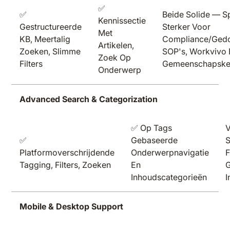
✅
✅
Beide Solide — 
Kennissectie
Gestructureerde
Sterker Voor
Met
KB, Meertalig
Compliance/ged
Artikelen,
Zoeken, Slimme
SOP's, Workvivo 
Zoek Op
Filters
Gemeenschapske
Onderwerp
Advanced Search & Categorization
✅ Op Tags
V
✅
Gebaseerde
Platformoverschrijdende
Onderwerpnavigatie
F
Tagging, Filters, Zoeken
En
G
Inhoudscategorieën
I
Mobile & Desktop Support