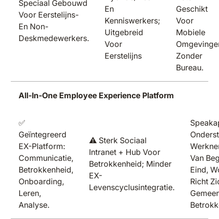
Speciaal Gebouwd
En
Geschikt
Voor Eerstelijns-
Kenniswerkers;
Voor
En Non-
Uitgebreid
Mobiele
Deskmedewerkers.
Voor
Omgevinge
Eerstelijns
Zonder
Bureau.
All-In-One Employee Experience Platform
✅
Speaka
Geïntegreerd
Onderst
⚠️ Sterk Sociaal
EX-Platform:
Werknem
Intranet + Hub Voor
Communicatie,
Van Beg
Betrokkenheid; Minder
Betrokkenheid,
Eind, W
EX-
Onboarding,
Richt Z
Levenscyclusintegratie.
Leren,
Gemeen
Analyse.
Betrokk