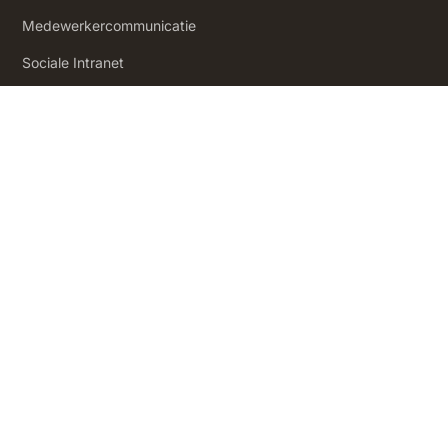
Medewerkercommunicatie
Sociale Intranet
‍Employee Experience
Product
Prijzen
Hoe het werkt
Statistieken
Employee Journeys
Integraties
App Directory
Security and Compliance
Inzichten
Inzichten