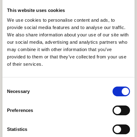
organiseren en delen van informatie over
This website uses cookies
trainingen, team bijeenkomsten en
We use cookies to personalise content and ads, to
bedrijfsevenementen. Omdat iedereen op de
provide social media features and to analyse our traffic.
hoogte was, zijn collega’s altijd beter
We also share information about your use of our site with
voorbereid.
our social media, advertising and analytics partners who
may combine it with other information that you’ve
Meer dan memo's
: de
provided to them or that they’ve collected from your use
onverwachte rol van het
of their services.
employee experience platform
voor medewerkers in het
Consent
creëren van een community
Necessary
Selection
Speakap hielp Hotel Okura niet alleen om werk
updates te delen. Het werd een ruimte om
Preferences
mijlpalen te vieren en een gevoel van
gemeenschap onder werknemers te bevorderen.
Statistics
Janneke Veldhoen zegt dat Hotel Okura in eerste