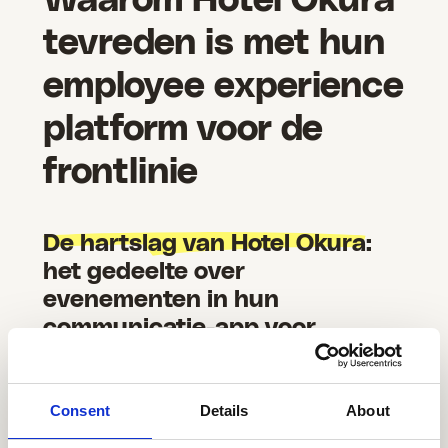
Waarom Hotel Okura
tevreden is met hun
employee experience
platform voor de
frontlinie
De hartslag van Hotel Okura
:
het gedeelte over
evenementen in hun
communicatie-app voor
werknemers
Een van de opvallende kenmerken van Hotel
Consent
Details
About
Okura is de sectie Evenementen. Volgens
Janneke is het dé plek geworden voor het