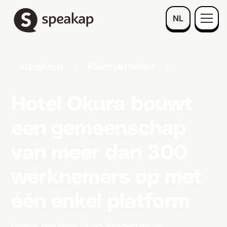
NL
Inzichten
Klantverhalen
Hotel Okura bouwt
een gemeenschap
van meer dan 300
werknemers op met
één enkel platform
Ontdek hoe Hotel Okura Amsterdam de